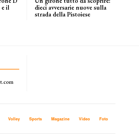
irone D
Un girone tutto da scoprire:
e il
dieci avversarie nuove sulla
strada della Pistoiese
rt.com
Volley
Sports
Magazine
Video
Foto