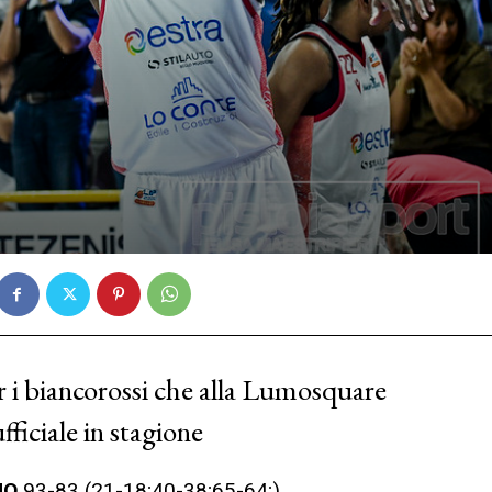
 i biancorossi che alla Lumosquare
fficiale in stagione
MO
93-83 (21-18;40-38;65-64;).