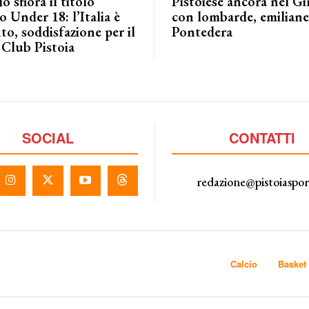
o sfiora il titolo
Pistoiese ancora nel G
 Under 18: l’Italia è
con lombarde, emiliane 
to, soddisfazione per il
Pontedera
 Club Pistoia
SOCIAL
CONTATTI
redazione@pistoiaspo
Calcio
Basket