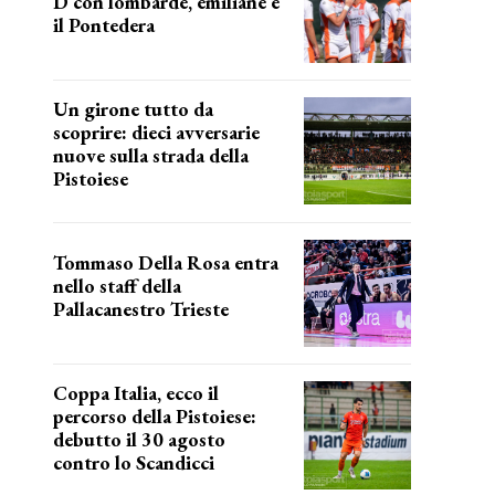
D con lombarde, emiliane e
il Pontedera
ancora il girone d
Un girone tutto da
scoprire: dieci avversarie
nuove sulla strada della
Pistoiese
tra conferme e novità
Tommaso Della Rosa entra
nello staff della
Pallacanestro Trieste
NUOVA AVVENTURA
Coppa Italia, ecco il
percorso della Pistoiese:
debutto il 30 agosto
contro lo Scandicci
prima gara ufficiale