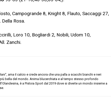
ellosto, Campogrande 8, Knight 8, Flauto, Saccaggi 27,
. Della Rosa.
cirilli, Loro 10, Bogliardi 2, Nobili, Udom 10,
ll. Zanchi.
ani”, ama il calcio e crede ancora che una palla a scacchi bianchi e neri
e più bella del mondo. Anima blucerchiata e al tempo stesso profondo
all’Olandesina, è a Pistoia Sport dal 2019 dove si diverte un mondo insieme a
se.