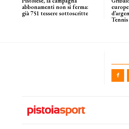
Pistoiese, la campagna
Gribald
abbonamenti non si ferma:
europeo
già 751 tessere sottoscritte
d’argen
Tennis