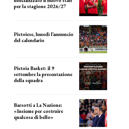
ufficializzato il nuovo staff
per la stagione 2026/27
LA COMPOSIZIONE
Pistoiese, lunedì l’annuncio
del calendario
a breve l'annuncio
Pistoia Basket: il 9
settembre la presentazione
della squadra
Annunciata la data
Barsotti a La Nazione:
«Insieme per costruire
qualcosa di bello»
barsotti sul nuovo dany basket