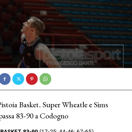
 Pistoia Basket. Super Wheatle e Sims
 passa 83-90 a Codogno
 BASKET 83-90
(17-25; 44-46; 67-65)