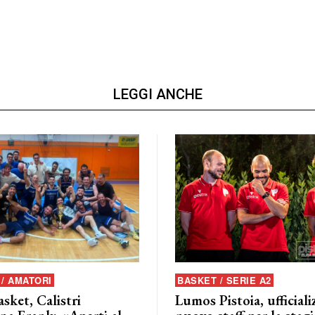
LEGGI ANCHE
/ AMATORI
BASKET / SERIE A2
asket, Calistri
Lumos Pistoia, ufficializ