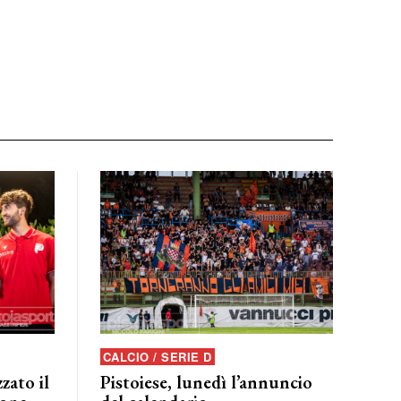
CALCIO / SERIE D
zato il
Pistoiese, lunedì l’annuncio