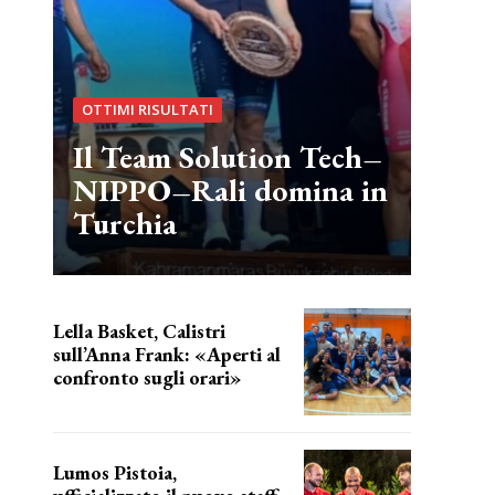
OTTIMI RISULTATI
Il Team Solution Tech–
NIPPO–Rali domina in
Turchia
Lella Basket, Calistri
sull’Anna Frank: «Aperti al
confronto sugli orari»
l'incognita impianti
Lumos Pistoia,