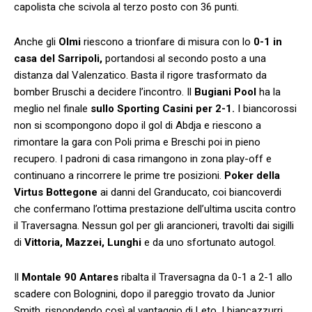
capolista che scivola al terzo posto con 36 punti.
Anche gli
Olmi
riescono a trionfare di misura con lo
0-1 in
casa del Sarripoli,
portandosi al secondo posto a una
distanza dal Valenzatico. Basta il rigore trasformato da
bomber Bruschi a decidere l’incontro. Il
Bugiani Pool
ha la
meglio nel finale
sullo Sporting Casini per 2-1.
I biancorossi
non si scompongono dopo il gol di Abdja e riescono a
rimontare la gara con Poli prima e Breschi poi in pieno
recupero. I padroni di casa rimangono in zona play-off e
continuano a rincorrere le prime tre posizioni.
Poker della
Virtus Bottegone
ai danni del Granducato, coi biancoverdi
che confermano l’ottima prestazione dell’ultima uscita contro
il Traversagna. Nessun gol per gli arancioneri, travolti dai sigilli
di
Vittoria, Mazzei, Lunghi
e da uno sfortunato autogol.
Il
Montale 90 Antares
ribalta il Traversagna da 0-1 a 2-1 allo
scadere con Bolognini, dopo il pareggio trovato da Junior
Smith, rispondendo così al vantaggio di Leto. I biancazzurri