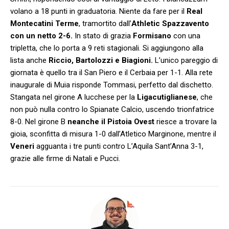
volano a 18 punti in graduatoria. Niente da fare per il
Real
Montecatini Terme
, tramortito dall’
Athletic Spazzavento
con un netto 2-6.
In stato di grazia
Formisano
con una
tripletta, che lo porta a 9 reti stagionali. Si aggiungono alla
lista anche
Riccio, Bartolozzi e Biagioni.
L’unico pareggio di
giornata è quello tra il San Piero e il Cerbaia per 1-1. Alla rete
inaugurale di Muia risponde Tommasi, perfetto dal dischetto.
Stangata nel girone A lucchese per la
Ligacutiglianese
, che
non può nulla contro lo Spianate Calcio, uscendo trionfatrice
8-0. Nel girone B
neanche il Pistoia Ovest
riesce a trovare la
gioia, sconfitta di misura 1-0 dall’Atletico Marginone, mentre il
Veneri
agguanta i tre punti contro L’Aquila Sant’Anna 3-1,
grazie alle firme di Natali e Pucci.