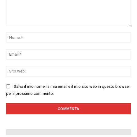
Commenta:
No
Ema
Sit
we
Salva il mio nome, la mia email e il mio sito web in questo browser
per il prossimo commento.