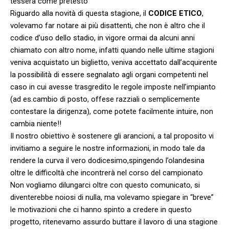
tessera come pretesto
Riguardo alla novità di questa stagione, il
CODICE ETICO
,
volevamo far notare ai più disattenti, che non è altro che il
codice d’uso dello stadio, in vigore ormai da alcuni anni
chiamato con altro nome, infatti quando nelle ultime stagioni
veniva acquistato un biglietto, veniva accettato dall’acquirente
la possibilità di essere segnalato agli organi competenti nel
caso in cui avesse trasgredito le regole imposte nell’impianto
(ad es.cambio di posto, offese razziali o semplicemente
contestare la dirigenza), come potete facilmente intuire, non
cambia niente!!
Il nostro obiettivo è sostenere gli arancioni, a tal proposito vi
invitiamo a seguire le nostre informazioni, in modo tale da
rendere la curva il vero dodicesimo,spingendo l’olandesina
oltre le difficoltà che incontrerà nel corso del campionato
Non vogliamo dilungarci oltre con questo comunicato, si
diventerebbe noiosi di nulla, ma volevamo spiegare in “breve”
le motivazioni che ci hanno spinto a credere in questo
progetto, ritenevamo assurdo buttare il lavoro di una stagione