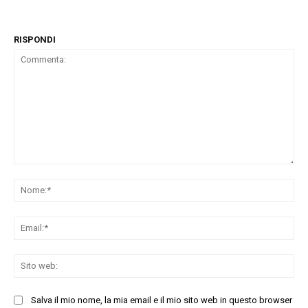
RISPONDI
Commenta:
No
Ema
Sit
we
Salva il mio nome, la mia email e il mio sito web in questo browser