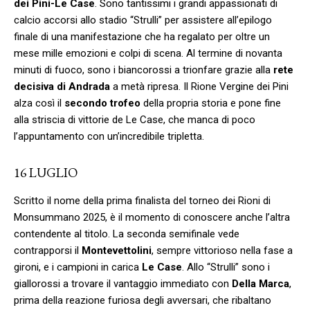
dei Pini-Le Case
. Sono tantissimi i grandi appassionati di
calcio accorsi allo stadio “Strulli” per assistere all’epilogo
finale di una manifestazione che ha regalato per oltre un
mese mille emozioni e colpi di scena. Al termine di novanta
minuti di fuoco, sono i biancorossi a trionfare grazie alla
rete
decisiva di Andrada
a metà ripresa. Il Rione Vergine dei Pini
alza così il
secondo trofeo
della propria storia e pone fine
alla striscia di vittorie de Le Case, che manca di poco
l’appuntamento con un’incredibile tripletta.
16 LUGLIO
Scritto il nome della prima finalista del torneo dei Rioni di
Monsummano 2025, è il momento di conoscere anche l’altra
contendente al titolo. La seconda semifinale vede
contrapporsi il
Montevettolini
, sempre vittorioso nella fase a
gironi, e i campioni in carica
Le Case
. Allo “Strulli” sono i
giallorossi a trovare il vantaggio immediato con
Della Marca
,
prima della reazione furiosa degli avversari, che ribaltano