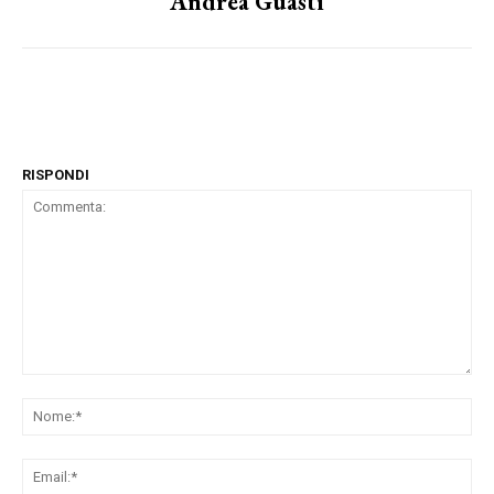
Andrea Guasti
RISPONDI
Commenta:
No
Ema