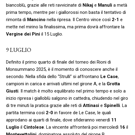
biancoblù, grazie alle reti ravvicinate di
Nikaj
e
Manuli
a metà
prima tempo, mentre per i giallorossi non basta il tentativo di
rimonta di
Mancino
nella ripresa. Il Centro vince così
2-1
e
mette nel mirino la finalissima, ma prima dovrà affrontare la
Vergine dei Pini
il 15 Luglio.
9 LUGLIO
Definito il primo quarto di finale del torneo dei Rioni di
Monsummano 2025, è il momento di conoscere anche il
secondo. Nella sfida dello “Strulli” si affrontano
Le Case
,
campioni in carica e arrivati ultimi nel girone A, e la
Grotta
Giusti
. Il match è molto equilibrato nel primo tempo e solo a
inizio ripresa i gialloblù salgono in cattedra, chiudendo nel giro
di tre minuti la pratica grazie alle reti di
Attinasi
e
Spinelli
. La
partita termina così
2-0
in favore de Le Case, le quali
approdano ai quarti di finale, dove sfideranno venerdì
11
Luglio
il
Cintolese
. La vincente affronterà poi mercoledì
16
il
Montevettolini
, dominatore assoluto del girone B.