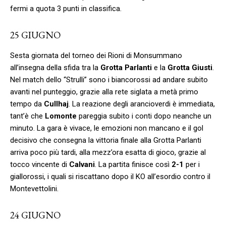
fermi a quota 3 punti in classifica.
25 GIUGNO
Sesta giornata del torneo dei Rioni di Monsummano
all’insegna della sfida tra la
Grotta Parlanti
e la
Grotta Giusti
.
Nel match dello “Strulli” sono i biancorossi ad andare subito
avanti nel punteggio, grazie alla rete siglata a metà primo
tempo da
Cullhaj
. La reazione degli arancioverdi è immediata,
tant’è che
Lomonte
pareggia subito i conti dopo neanche un
minuto. La gara è vivace, le emozioni non mancano e il gol
decisivo che consegna la vittoria finale alla Grotta Parlanti
arriva poco più tardi, alla mezz’ora esatta di gioco, grazie al
tocco vincente di
Calvani
. La partita finisce così
2-1
per i
giallorossi, i quali si riscattano dopo il KO all’esordio contro il
Montevettolini.
24 GIUGNO