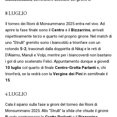
8 LUGLIO
Il torneo dei Rioni di Monsummano 2025 entra nel vivo. Ad
aprire la fase finale sono il
Centro
e il
Bizzarrino
, arrivati
rispettivamente terzo e quarto nel proprio girone. Nel match di
uno “Strulli” gremito sono i biancoblù a trionfare con un
rotondo
5-2
, trascinati dalla doppietta di Nikaj e le reti di
D’Alaimo, Manuli e Volpi, mentre per i biancoverdi non bastano
i gol di uno scatenato Felici. Appuntamento dunque a giovedì
10 luglio
col quarto di finale
Centro-Grotta Parlanti
e, chi
trionferà, se la vedrà con la
Vergine dei Pini
in semifinale il
15
.
4 LUGLIO
Cala il sipario sulla fase a gironi del torneo dei Rioni di
Monsummano 2025. Allo “Strulli” la sfida che chiude il girone
B
vede contrapporsi la
Grotta Parlanti
e il
Bizzarrino
,