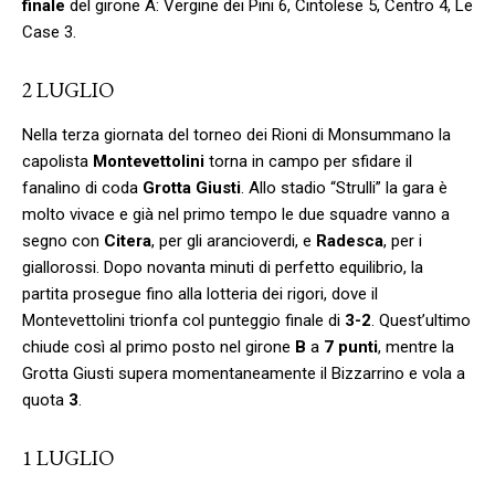
finale
del girone A: Vergine dei Pini 6, Cintolese 5, Centro 4, Le
Case 3.
2 LUGLIO
Nella terza giornata del torneo dei Rioni di Monsummano la
capolista
Montevettolini
torna in campo per sfidare il
fanalino di coda
Grotta Giusti
. Allo stadio “Strulli” la gara è
molto vivace e già nel primo tempo le due squadre vanno a
segno con
Citera
, per gli arancioverdi, e
Radesca
, per i
giallorossi. Dopo novanta minuti di perfetto equilibrio, la
partita prosegue fino alla lotteria dei rigori, dove il
Montevettolini trionfa col punteggio finale di
3-2
. Quest’ultimo
chiude così al primo posto nel girone
B
a
7 punti
, mentre la
Grotta Giusti supera momentaneamente il Bizzarrino e vola a
quota
3
.
1 LUGLIO