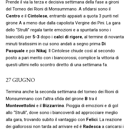
Prende il via la terza e decisiva settimana della fase a gironi
del Torneo dei Rioni di Monsummano. A sfidarsi sono il
Centro
e il
Cintolese
, entrambi appaiati a quota 3 punti nel
girone A a meno due dalla capolista Vergine dei Pini. La gara
dello “Strulli” regala tante emozioni e a spuntarla sono i
biancoblù per
5-3
dopo i
calci di rigore
, al termine di novanta
minuti tiratissimi in cui sono andati a segno prima
Di
Pasquale
e poi
Nikaj
. Il Cintolese chiude così al secondo
posto a pari merito con i biancorossi, complice la vittoria di
questi ultimi nello scontro diretto di una settimana fa.
27 GIUGNO
Termina anche la seconda settimana del torneo dei Rioni di
Monsummano con l’altra sfida del girone
B
tra il
Montevettolini
e il
Bizzarrino
. Pioggia di emozioni e di gol
allo “Strulli”, dove sono i biancoverdi ad approcciare meglio
alla gara, trovando subito il vantaggio con
Felici
. La reazione
dei giallorossi non tarda ad arrivare ed é
Radesca
a caricarsi i