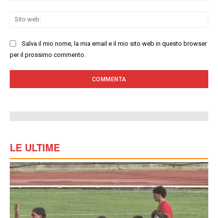
Sit
we
Salva il mio nome, la mia email e il mio sito web in questo browser
per il prossimo commento.
LE ULTIME