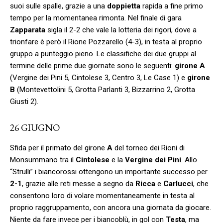
suoi sulle spalle, grazie a una
doppietta
rapida a fine primo
tempo per la momentanea rimonta. Nel finale di gara
Zapparata
sigla il 2-2 che vale la lotteria dei rigori, dove a
trionfare è però il Rione Pozzarello (4-3), in testa al proprio
gruppo a punteggio pieno. Le classifiche dei due gruppi al
termine delle prime due giornate sono le seguenti:
girone A
(Vergine dei Pini 5, Cintolese 3, Centro 3, Le Case 1) e
girone
B
(Montevettolini 5, Grotta Parlanti 3, Bizzarrino 2, Grotta
Giusti 2).
26 GIUGNO
Sfida per il primato del girone
A
del torneo dei Rioni di
Monsummano tra il
Cintolese
e la
Vergine dei Pini
. Allo
“Strulli” i biancorossi ottengono un importante successo per
2-1
, grazie alle reti messe a segno da
Ricca
e
Carlucci
, che
consentono loro di volare momentaneamente in testa al
proprio raggruppamento, con ancora una giornata da giocare.
Niente da fare invece per i biancoblù, in gol con
Testa
, ma