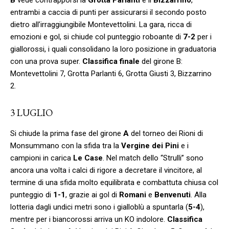
entrambi a caccia di punti per assicurarsi il secondo posto
dietro all’irraggiungibile Montevettolini. La gara, ricca di
emozioni e gol, si chiude col punteggio roboante di
7-2
per i
giallorossi, i quali consolidano la loro posizione in graduatoria
con una prova super.
Classifica finale
del girone B:
Montevettolini 7, Grotta Parlanti 6, Grotta Giusti 3, Bizzarrino
2.
3 LUGLIO
Si chiude la prima fase del girone
A
del torneo dei Rioni di
Monsummano con la sfida tra la
Vergine dei Pini
e i
campioni in carica
Le Case
. Nel match dello “Strulli” sono
ancora una volta i calci di rigore a decretare il vincitore, al
termine di una sfida molto equilibrata e combattuta chiusa col
punteggio di
1-1
, grazie ai gol di
Romani
e
Benvenuti
. Alla
lotteria dagli undici metri sono i gialloblù a spuntarla (
5-4
),
mentre per i biancorossi arriva un KO indolore.
Classifica