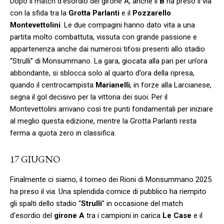
Dopo il match d’esordio del girone A, anche il
B
ha preso il via
con la sfida tra la
Grotta Parlanti
e il
Pozzarello
Montevettolini
. Le due compagini hanno dato vita a una
partita molto combattuta, vissuta con grande passione e
appartenenza anche dai numerosi tifosi presenti allo stadio
“Strulli” di Monsummano. La gara, giocata alla pari per un’ora
abbondante, si sblocca solo al quarto d’ora della ripresa,
quando il centrocampista
Marianelli
, in forze alla Larcianese,
segna il gol decisivo per la vittoria dei suoi. Per il
Montevettolini arrivano così tre punti fondamentali per iniziare
al meglio questa edizione, mentre la Grotta Parlanti resta
ferma a quota zero in classifica.
17 GIUGNO
Finalmente ci siamo, il torneo dei Rioni di Monsummano 2025
ha preso il via. Una splendida cornice di pubblico ha riempito
gli spalti dello stadio “
Strulli
” in occasione del match
d’esordio del
girone A
tra i campioni in carica
Le Case
e il