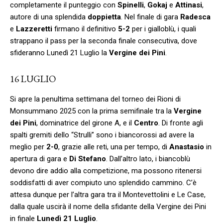
completamente il punteggio con
Spinelli
,
Gokaj
e
Attinasi
,
autore di una splendida
doppietta
. Nel finale di gara
Radesca
e
Lazzeretti
firmano il definitivo
5-2
per i gialloblù, i quali
strappano il pass per la seconda finale consecutiva, dove
sfideranno Lunedì 21 Luglio la
Vergine dei Pini
.
16 LUGLIO
Si apre la penultima settimana del torneo dei Rioni di
Monsummano 2025 con la prima semifinale tra la
Vergine
dei Pini
, dominatrice del girone A, e il
Centro
. Di fronte agli
spalti gremiti dello “Strulli” sono i biancorossi ad avere la
meglio per
2-0
, grazie alle reti, una per tempo, di
Anastasio
in
apertura di gara e
Di Stefano
. Dall’altro lato, i biancoblù
devono dire addio alla competizione, ma possono ritenersi
soddisfatti di aver compiuto uno splendido cammino. C’è
attesa dunque per l’altra gara tra il Montevettolini e Le Case,
dalla quale uscirà il nome della sfidante della Vergine dei Pini
in finale
Lunedì 21 Luglio
.