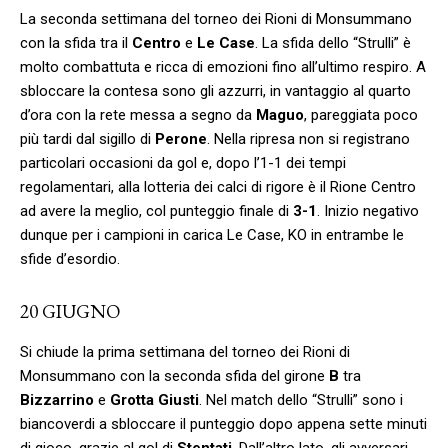
La seconda settimana del torneo dei Rioni di Monsummano
con la sfida tra il
Centro
e
Le Case
. La sfida dello “Strulli” è
molto combattuta e ricca di emozioni fino all’ultimo respiro. A
sbloccare la contesa sono gli azzurri, in vantaggio al quarto
d’ora con la rete messa a segno da
Maguo
, pareggiata poco
più tardi dal sigillo di
Perone
. Nella ripresa non si registrano
particolari occasioni da gol e, dopo l’1-1 dei tempi
regolamentari, alla lotteria dei calci di rigore è il Rione Centro
ad avere la meglio, col punteggio finale di
3-1
. Inizio negativo
dunque per i campioni in carica Le Case, KO in entrambe le
sfide d’esordio.
20 GIUGNO
Si chiude la prima settimana del torneo dei Rioni di
Monsummano con la seconda sfida del girone
B
tra
Bizzarrino
e
Grotta Giusti
. Nel match dello “Strulli” sono i
biancoverdi a sbloccare il punteggio dopo appena sette minuti
di gioco, grazie al gol di
Stentati
. Dall’altro lato, gli avversari