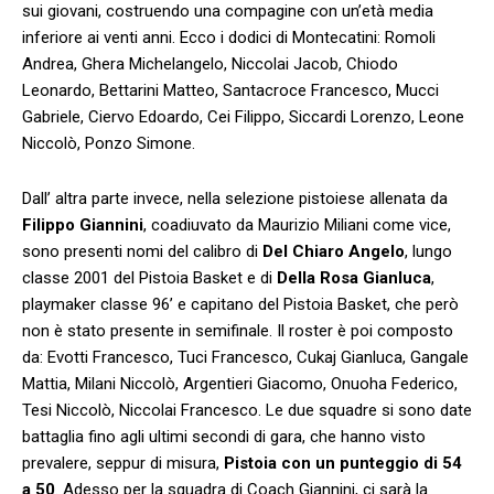
sui giovani, costruendo una compagine con un’età media
inferiore ai venti anni. Ecco i dodici di Montecatini: Romoli
Andrea, Ghera Michelangelo, Niccolai Jacob, Chiodo
Leonardo, Bettarini Matteo, Santacroce Francesco, Mucci
Gabriele, Ciervo Edoardo, Cei Filippo, Siccardi Lorenzo, Leone
Niccolò, Ponzo Simone.
Dall’ altra parte invece, nella selezione pistoiese allenata da
Filippo Giannini
, coadiuvato da Maurizio Miliani come vice,
sono presenti nomi del calibro di
Del Chiaro Angelo
, lungo
classe 2001 del Pistoia Basket e di
Della Rosa Gianluca
,
playmaker classe 96’ e capitano del Pistoia Basket, che però
non è stato presente in semifinale. Il roster è poi composto
da: Evotti Francesco, Tuci Francesco, Cukaj Gianluca, Gangale
Mattia, Milani Niccolò, Argentieri Giacomo, Onuoha Federico,
Tesi Niccolò, Niccolai Francesco. Le due squadre si sono date
battaglia fino agli ultimi secondi di gara, che hanno visto
prevalere, seppur di misura,
Pistoia con un punteggio di 54
a 50
. Adesso per la squadra di Coach Giannini, ci sarà la