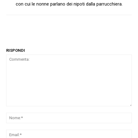
con cui le nonne parlano dei nipoti dalla parrucchiera.
RISPONDI
Commenta:
No
Ema