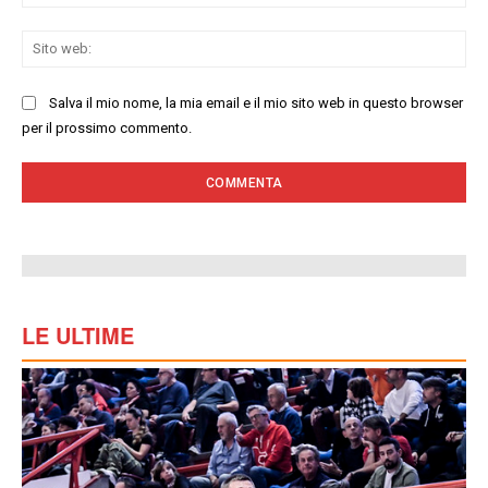
Sit
we
Salva il mio nome, la mia email e il mio sito web in questo browser
per il prossimo commento.
LE ULTIME