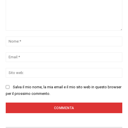
Commenta:
No
Ema
Sit
we
Salva il mio nome, la mia email e il mio sito web in questo browser
per il prossimo commento.