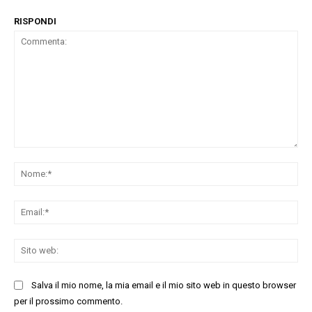
RISPONDI
Commenta:
No
Ema
Sit
we
Salva il mio nome, la mia email e il mio sito web in questo browser
per il prossimo commento.