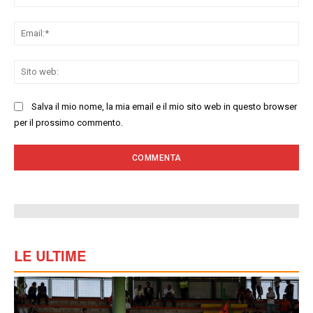
Ema
Sit
we
Salva il mio nome, la mia email e il mio sito web in questo browser
per il prossimo commento.
LE ULTIME