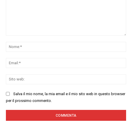
Commenta:
No
Ema
Sit
we
Salva il mio nome, la mia email e il mio sito web in questo browser
per il prossimo commento.