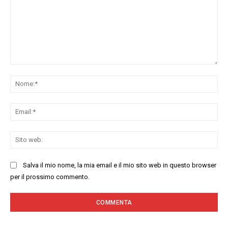
Commenta:
No
Ema
Sit
we
Salva il mio nome, la mia email e il mio sito web in questo browser
per il prossimo commento.