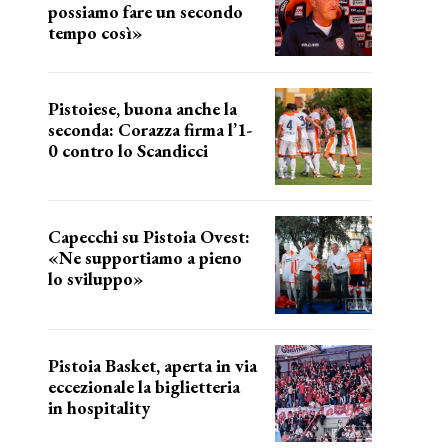
possiamo fare un secondo
tempo così»
le parole del tecnico
Pistoiese, buona anche la
seconda: Corazza firma l’1-
0 contro lo Scandicci
secondo test stagionale
Capecchi su Pistoia Ovest:
«Ne supportiamo a pieno
lo sviluppo»
La posizione del sindaco
Pistoia Basket, aperta in via
eccezionale la biglietteria
in hospitality
Grande richiesta