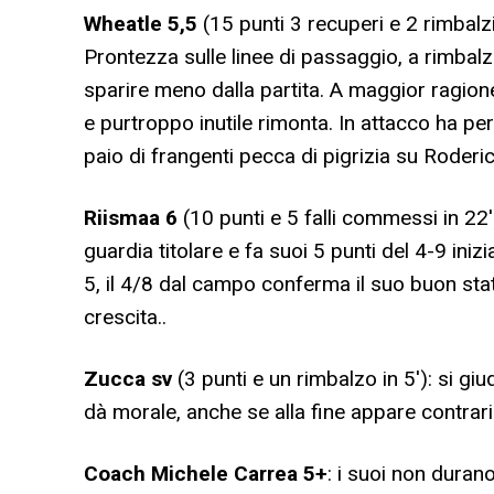
Wheatle 5,5
(15 punti 3 recuperi e 2 rimbalzi 
Prontezza sulle linee di passaggio, a rimbal
sparire meno dalla partita. A maggior ragione
e purtroppo inutile rimonta. In attacco ha perc
paio di frangenti pecca di pigrizia su Roderic
Riismaa 6
(10 punti e 5 falli commessi in 22′
guardia titolare e fa suoi 5 punti del 4-9 iniz
5, il 4/8 dal campo conferma il suo buon stat
crescita..
Zucca sv
(3 punti e un rimbalzo in 5′): si giu
dà morale, anche se alla fine appare contra
Coach Michele Carrea 5+
: i suoi non durano