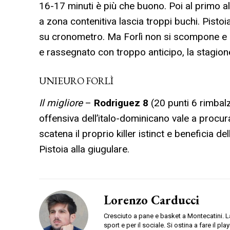
16-17 minuti è più che buono. Poi al primo a
a zona contenitiva lascia troppi buchi. Pistoia
su cronometro. Ma Forlì non si scompone e m
e rassegnato con troppo anticipo, la stagion
UNIEURO FORLÌ
Il migliore
–
Rodriguez 8
(20 punti 6 rimbalzi
offensiva dell’italo-dominicano vale a procura
scatena il proprio killer istinct e beneficia
Pistoia alla giugulare.
Lorenzo Carducci
Cresciuto a pane e basket a Montecatini. La
sport e per il sociale. Si ostina a fare il pl