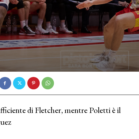
iciente di Fletcher, mentre Poletti è il
guez