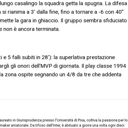
llungo casalingo la squadra getta la spugna. La difesa
 si rianima a 3′ dalla fine, fino a tornare a -6 con 40”
ette la gara in ghiaccio. Il gruppo sembra sfiduciato
e non è ancora terminata.
 e 5 falli subiti in 28′): la superlativa prestazione
rgli gli onori dell’MVP di giornata. Il play classe 1994
 della zona ospite segnando un 4/8 da tre che addenta
ureato in Giurisprudenza presso l'Università di Pisa, coltiva la passione per lo
aymaker amatoriale. Da tifoso dell'Inter, è abituato a gioire una volta ogni dieci