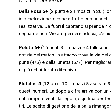
GTG PISTOIA BASKET
Della Rosa 5+
(2 punti e 2 rimbalzi in 26′): o
in penetrazione, messe a frutto con scarichi 
realizzativa. Da fuori il capitano si prende 4 
segnarne una. Vietato perdere fiducia, c’è bi
Poletti 6+
(16 punti 3 rimbalzi e 4 falli subi
notizie del match. In attacco trova la via de
punti (4/6) e dalla lunetta (5/7). Per miglior
di più nel pitturato difensivo.
Fletcher
5
(12 punti 10 rimbalzi 8 assist e 3
questi numeri. La doppia cifra arriva con un 4
dal campo diventa la regola, significa per l’e
tiri. Le scelte di gestione della palla riman