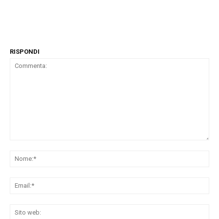
RISPONDI
Commenta:
No
Ema
Sit