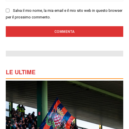
we
Salva il mio nome, la mia email e il mio sito web in questo browser
per il prossimo commento.
LE ULTIME