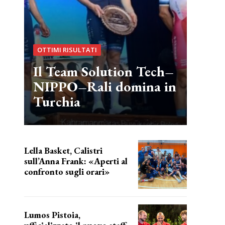
OTTIMI RISULTATI
Il Team Solution Tech–
NIPPO–Rali domina in
Turchia
Lella Basket, Calistri
sull’Anna Frank: «Aperti al
confronto sugli orari»
l'incognita impianti
Lumos Pistoia,