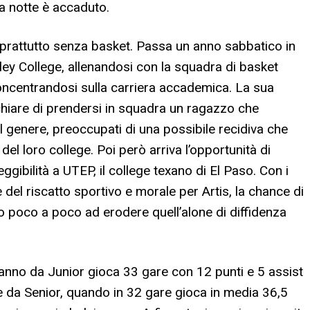
a notte è accaduto.
oprattutto senza basket. Passa un anno sabbatico in
lley College, allenandosi con la squadra di basket
concentrandosi sulla carriera accademica. La sua
ischiare di prendersi in squadra un ragazzo che
genere, preoccupati di una possibile recidiva che
l loro college. Poi però arriva l’opportunità di
ggibilità a UTEP, il college texano di El Paso. Con i
del riscatto sportivo e morale per Artis, la chance di
o poco a poco ad erodere quell’alone di diffidenza
anno da Junior gioca 33 gare con 12 punti e 5 assist
e da Senior, quando in 32 gare gioca in media 36,5