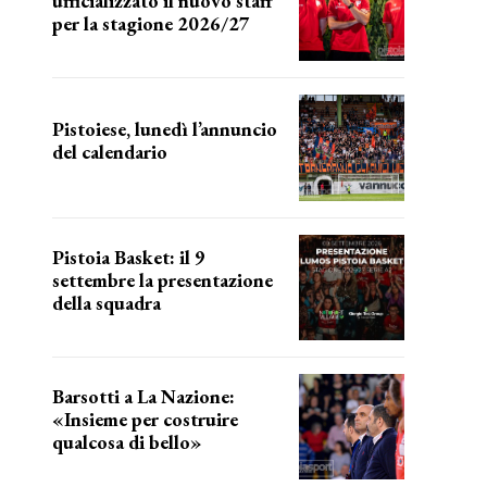
ufficializzato il nuovo staff
per la stagione 2026/27
LA COMPOSIZIONE
Pistoiese, lunedì l’annuncio
del calendario
a breve l'annuncio
Pistoia Basket: il 9
settembre la presentazione
della squadra
Annunciata la data
Barsotti a La Nazione:
«Insieme per costruire
qualcosa di bello»
barsotti sul nuovo dany basket