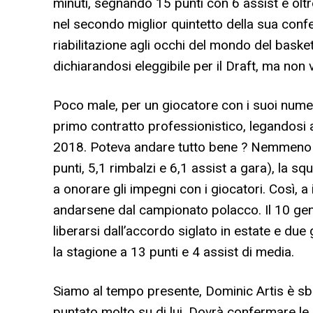
minuti, segnando 15 punti con 6 assist e oltr
nel secondo miglior quintetto della sua con
riabilitazione agli occhi del mondo del basket
dichiarandosi eleggibile per il Draft, ma non 
Poco male, per un giocatore con i suoi numeri
primo contratto professionistico, legandosi 
2018. Poteva andare tutto bene ? Nemmeno p
punti, 5,1 rimbalzi e 6,1 assist a gara), la 
a onorare gli impegni con i giocatori. Così, a
andarsene dal campionato polacco. Il 10 genna
liberarsi dall’accordo siglato in estate e due
la stagione a 13 punti e 4 assist di media.
Siamo al tempo presente, Dominic Artis è sba
puntato molto su di lui. Dovrà confermare le s