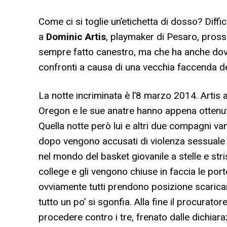
Come ci si toglie un’etichetta di dosso? Diffic
a
Dominic Artis
, playmaker di Pesaro, pros
sempre fatto canestro, ma che ha anche dovuto
confronti a causa di una vecchia faccenda d
La notte incriminata è l’8 marzo 2014. Artis 
Oregon e le sue anatre hanno appena ottenut
Quella notte però lui e altri due compagni va
dopo vengono accusati di violenza sessual
nel mondo del basket giovanile a stelle e str
college e gli vengono chiuse in faccia le por
ovviamente tutti prendono posizione scaricand
tutto un po’ si sgonfia. Alla fine il procurato
procedere contro i tre, frenato dalle dichiara