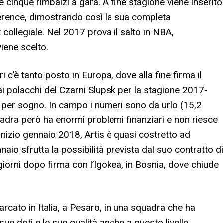
e cinque rimbalzi a gara. A fine stagione viene inserito
ference, dimostrando così la sua completa
 collegiale. Nel 2017 prova il salto in NBA,
viene scelto.
 c’è tanto posto in Europa, dove alla fine firma il
ai polacchi del Czarni Slupsk per la stagione 2017-
er sogno. In campo i numeri sono da urlo (15,2
squadra però ha enormi problemi finanziari e non riesce
 inizio gennaio 2018, Artis è quasi costretto ad
io sfrutta la possibilità prevista dal suo contratto di
 giorni dopo firma con l’Igokea, in Bosnia, dove chiude
rcato in Italia, a Pesaro, in una squadra che ha
ue doti e le sue qualità anche a questo livello,