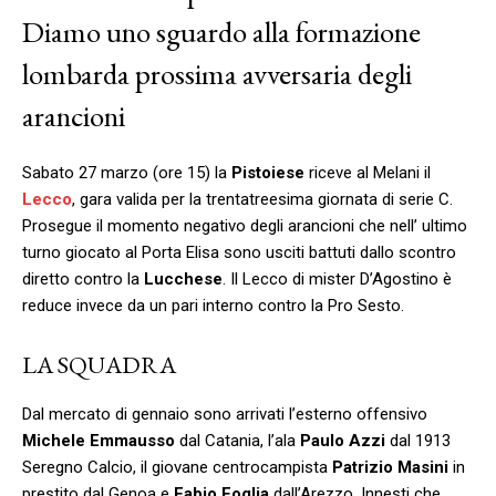
Diamo uno sguardo alla formazione
lombarda prossima avversaria degli
arancioni
Sabato 27 marzo (ore 15) la
Pistoiese
riceve al Melani il
Lecco
, gara valida per la trentatreesima giornata di serie C.
Prosegue il momento negativo degli arancioni che nell’ ultimo
turno giocato al Porta Elisa sono usciti battuti dallo scontro
diretto contro la
Lucchese
. Il Lecco di mister D’Agostino è
reduce invece da un pari interno contro la Pro Sesto.
LA SQUADRA
Dal mercato di gennaio sono arrivati l’esterno offensivo
Michele Emmausso
dal Catania, l’ala
Paulo Azzi
dal 1913
Seregno Calcio, il giovane centrocampista
Patrizio Masini
in
prestito dal Genoa e
Fabio Foglia
dall’Arezzo. Innesti che