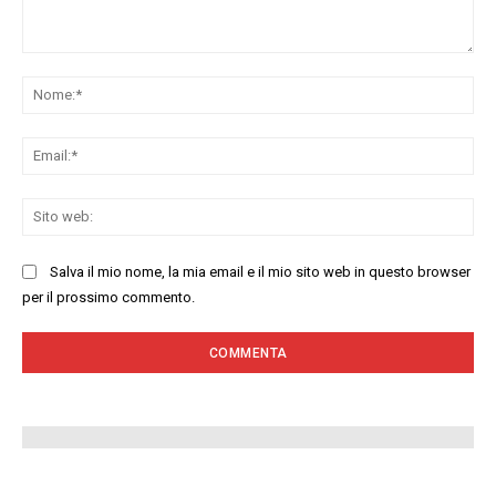
Commenta:
No
Ema
Sit
we
Salva il mio nome, la mia email e il mio sito web in questo browser
per il prossimo commento.