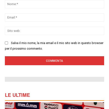
No
Ema
Sit
we
Salva il mio nome, la mia email e il mio sito web in questo browser
per il prossimo commento.
LE ULTIME