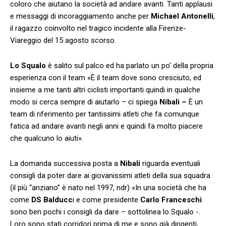
coloro che aiutano la società ad andare avanti. Tanti applausi
e messaggi di incoraggiamento anche per
Michael Antonelli
,
il ragazzo coinvolto nel tragico incidente alla Firenze-
Viareggio del 15 agosto scorso.
Lo Squalo
è salito sul palco ed ha parlato un po’ della propria
esperienza con il team «È il team dove sono cresciuto, ed
insieme a me tanti altri ciclisti importanti quindi in qualche
modo si cerca sempre di aiutarlo – ci spiega
Nibali –
È un
team di riferimento per tantissimi atleti che fa comunque
fatica ad andare avanti negli anni e quindi fa molto piacere
che qualcuno lo aiuti».
La domanda successiva posta a
Nibali
riguarda eventuali
consigli da poter dare ai giovanissimi atleti della sua squadra
(il più “anziano” è nato nel 1997, ndr) «In una società che ha
come
DS Balducc
i e come presidente
Carlo Franceschi
sono ben pochi i consigli da dare – sottolinea lo Squalo -.
Loro sono stati corridori prima di me e sono già dirigenti,