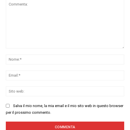
Commenta:
No
Ema
Sit
we
Salva il mio nome, la mia email e il mio sito web in questo browser
per il prossimo commento.