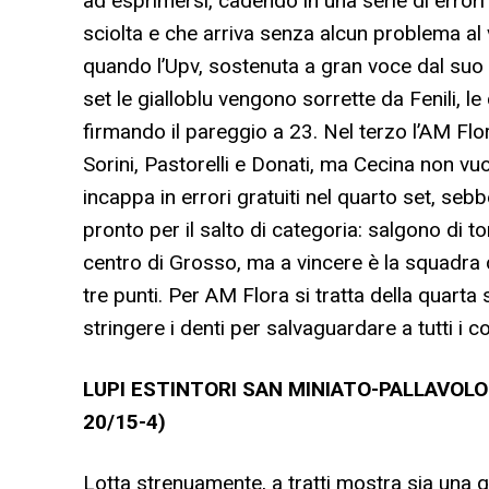
ad esprimersi, cadendo in una serie di errori c
sciolta e che arriva senza alcun problema a
quando l’Upv, sostenuta a gran voce dal suo 
set le gialloblu vengono sorrette da Fenili, le
firmando il pareggio a 23. Nel terzo l’AM Fl
Sorini, Pastorelli e Donati, ma Cecina non vu
incappa in errori gratuiti nel quarto set, se
pronto per il salto di categoria: salgono di t
centro di Grosso, ma a vincere è la squadra d
tre punti. Per AM Flora si tratta della quarta 
stringere i denti per salvaguardare a tutti i 
LUPI ESTINTORI SAN MINIATO-PALLAVOLO 
20/15-4)
Lotta strenuamente, a tratti mostra sia una g