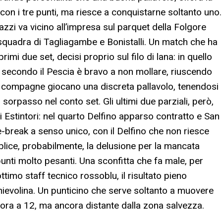
 con i tre punti, ma riesce a conquistarne soltanto uno.
azzi va vicino all’impresa sul parquet della Folgore
la squadra di Tagliagambe e Bonistalli. Un match che ha
primi due set, decisi proprio sul filo di lana: in quello
el secondo il Pescia è bravo a non mollare, riuscendo
e compagne giocano una discreta pallavolo, tenendosi
sorpasso nel conto set. Gli ultimi due parziali, però,
 Estintori: nel quarto Delfino apparso contratto e San
ie-break a senso unico, con il Delfino che non riesce
lice, probabilmente, la delusione per la mancata
unti molto pesanti. Una sconfitta che fa male, per
timo staff tecnico rossoblu, il risultato pieno
dinievolina. Un punticino che serve soltanto a muovere
 ora a 12, ma ancora distante dalla zona salvezza.