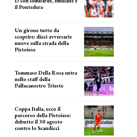
D con lombarde, emiliane e
il Pontedera
ancora il girone d
Un girone tutto da
scoprire: dieci avversarie
nuove sulla strada della
Pistoiese
tra conferme e novità
Tommaso Della Rosa entra
nello staff della
Pallacanestro Trieste
NUOVA AVVENTURA
Coppa Italia, ecco il
percorso della Pistoiese:
debutto il 30 agosto
contro lo Scandicci
prima gara ufficiale