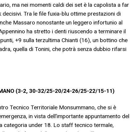
io, ma nei momenti caldi dei set è la capolista a far
ecisivi. Tra le file fuxia-blu ottime prestazioni di
e anche Massaro nonostante un leggero infortunio al
 Appennino ha stretto i denti riuscendo a terminare il
nti, +9 sulla terzultima Chianti (16), un bottino che
ra, quella di Tonini, che potrà senza dubbio rifarsi
NO (3-2, 30-32/25-20/24-26/25-22/15-11)
entro Tecnico Territoriale Monsummano, che si è
emergenza, in vista dell’importante appuntamento del
lla categoria under 18. Lo staff tecnico termale,