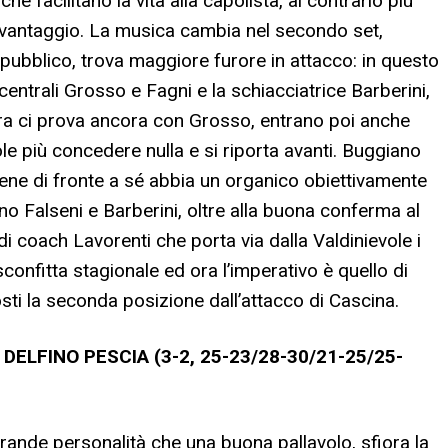
he facilitano la vita alla capolista, al contrario più
l vantaggio. La musica cambia nel secondo set,
pubblico, trova maggiore furore in attacco: in questo
 centrali Grosso e Fagni e la schiacciatrice Barberini,
ora ci prova ancora con Grosso, entrano poi anche
ole più concedere nulla e si riporta avanti. Buggiano
bbene di fronte a sé abbia un organico obiettivamente
ono Falseni e Barberini, oltre alla buona conferma al
i coach Lavorenti che porta via dalla Valdinievole i
sconfitta stagionale ed ora l’imperativo è quello di
costi la seconda posizione dall’attacco di Cascina.
DELFINO PESCIA (3-2, 25-23/28-30/21-25/25-
rande personalità che una buona pallavolo, sfiora la