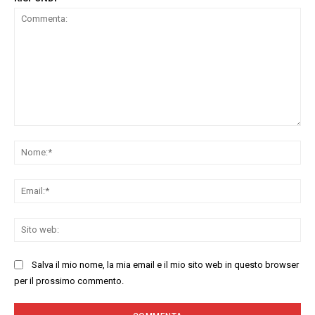
Commenta:
No
Ema
Sit
we
Salva il mio nome, la mia email e il mio sito web in questo browser
per il prossimo commento.