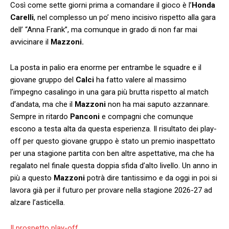
Così come sette giorni prima a comandare il gioco è l’
Honda
Carelli
, nel complesso un po’ meno incisivo rispetto alla gara
dell’ “Anna Frank”, ma comunque in grado di non far mai
avvicinare il
Mazzoni.
La posta in palio era enorme per entrambe le squadre e il
giovane gruppo del
Calci
ha fatto valere al massimo
l’impegno casalingo in una gara più brutta rispetto al match
d’andata, ma che il
Mazzoni
non ha mai saputo azzannare.
Sempre in ritardo
Panconi
e compagni che comunque
escono a testa alta da questa esperienza. Il risultato dei play-
off per questo giovane gruppo è stato un premio inaspettato
per una stagione partita con ben altre aspettative, ma che ha
regalato nel finale questa doppia sfida d’alto livello. Un anno in
più a questo
Mazzoni
potrà dire tantissimo e da oggi in poi si
lavora già per il futuro per provare nella stagione 2026-27 ad
alzare l’asticella.
Il prospetto play-off