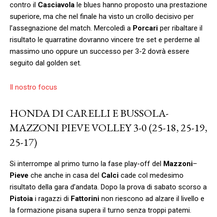
contro il
Casciavola
le blues hanno proposto una prestazione
superiore, ma che nel finale ha visto un crollo decisivo per
l’assegnazione del match. Mercoledì a
Porcari
per ribaltare il
risultato le quarratine dovranno vincere tre set e perderne al
massimo uno oppure un successo per 3-2 dovrà essere
seguito dal golden set.
Il nostro focus
HONDA DI CARELLI E BUSSOLA-
MAZZONI PIEVE VOLLEY 3-0 (25-18, 25-19,
25-17)
Si interrompe al primo turno la fase play-off del
Mazzoni
–
Pieve
che anche in casa del
Calci
cade col medesimo
risultato della gara d’andata. Dopo la prova di sabato scorso a
Pistoia
i ragazzi di
Fattorini
non riescono ad alzare il livello e
la formazione pisana supera il turno senza troppi patemi.