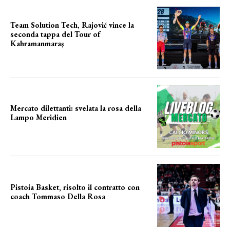
Team Solution Tech, Rajović vince la
seconda tappa del Tour of
Kahramanmaraş
SUCCESSO IN VOLATA
Mercato dilettanti: svelata la rosa della
Lampo Meridien
ecco la lampo
Pistoia Basket, risolto il contratto con
coach Tommaso Della Rosa
NUOVA AVVENTURA IN VISTA?