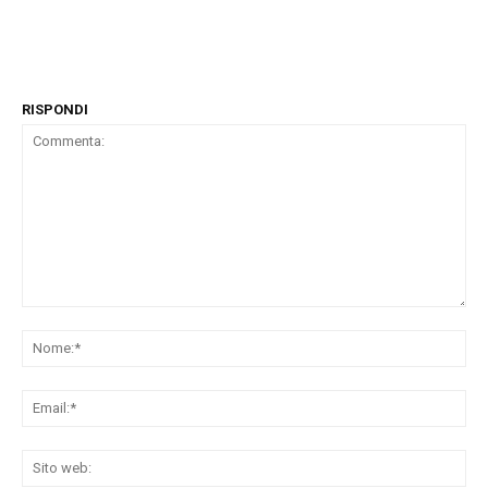
RISPONDI
Commenta:
No
Ema
Sit
we