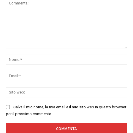
Commenta:
No
Ema
Sit
we
Salva il mio nome, la mia email e il mio sito web in questo browser
per il prossimo commento.