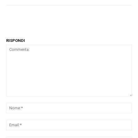
RISPONDI
Commenta:
No
Ema