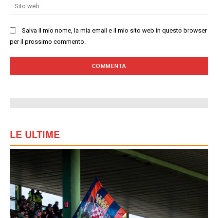
Sit
we
Salva il mio nome, la mia email e il mio sito web in questo browser
per il prossimo commento.
LE ULTIME