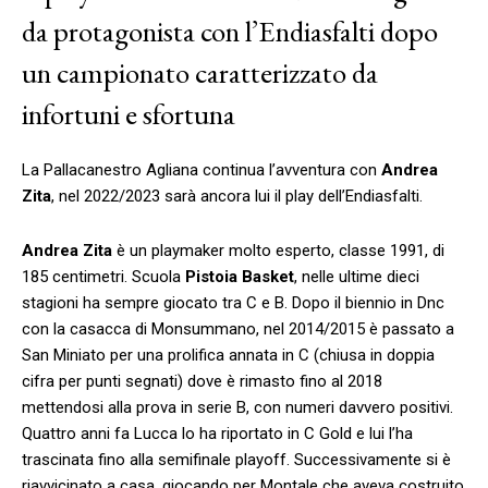
da protagonista con l’Endiasfalti dopo
un campionato caratterizzato da
infortuni e sfortuna
La Pallacanestro Agliana continua l’avventura con
Andrea
Zita
, nel 2022/2023 sarà ancora lui il play dell’Endiasfalti.
Andrea Zita
è un playmaker molto esperto, classe 1991, di
185 centimetri. Scuola
Pistoia Basket
, nelle ultime dieci
stagioni ha sempre giocato tra C e B. Dopo il biennio in Dnc
con la casacca di Monsummano, nel 2014/2015 è passato a
San Miniato per una prolifica annata in C (chiusa in doppia
cifra per punti segnati) dove è rimasto fino al 2018
mettendosi alla prova in serie B, con numeri davvero positivi.
Quattro anni fa Lucca lo ha riportato in C Gold e lui l’ha
trascinata fino alla semifinale playoff. Successivamente si è
riavvicinato a casa, giocando per Montale che aveva costruito