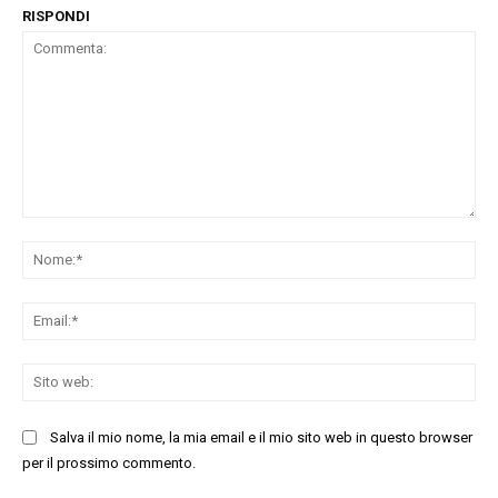
RISPONDI
Commenta:
No
Ema
Sit
we
Salva il mio nome, la mia email e il mio sito web in questo browser
per il prossimo commento.