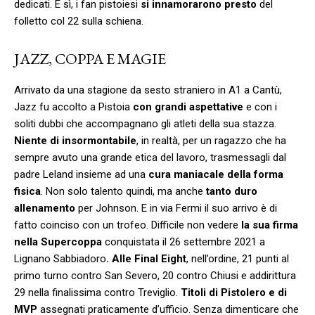
dedicati. E sì, i fan pistoiesi
si innamorarono presto
del
folletto col 22 sulla schiena.
JAZZ, COPPA E MAGIE
Arrivato da una stagione da sesto straniero in A1 a Cantù,
Jazz fu accolto a Pistoia
con grandi aspettative
e con i
soliti dubbi che accompagnano gli atleti della sua stazza.
Niente di insormontabile
, in realtà, per un ragazzo che ha
sempre avuto una grande etica del lavoro, trasmessagli dal
padre Leland insieme ad una
cura maniacale della forma
fisica
. Non solo talento quindi, ma anche
tanto duro
allenamento
per Johnson. E in via Fermi il suo arrivo è di
fatto coinciso con un trofeo. Difficile non vedere
la sua firma
nella Supercoppa
conquistata il 26 settembre 2021 a
Lignano Sabbiadoro
. Alle Final Eight
, nell’ordine, 21 punti al
primo turno contro San Severo, 20 contro Chiusi e addirittura
29 nella finalissima contro Treviglio.
Titoli di Pistolero e di
MVP
assegnati praticamente d’ufficio. Senza dimenticare che