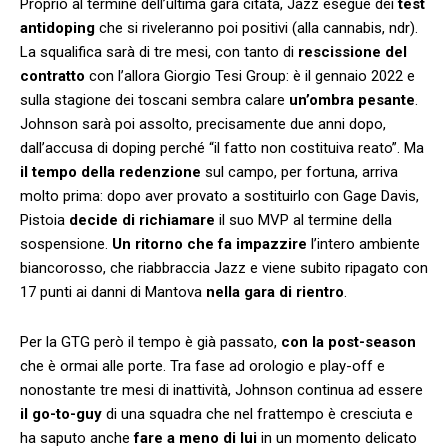
Proprio al termine dell’ultima gara citata, Jazz esegue dei
test
antidoping
che si riveleranno poi positivi (alla cannabis, ndr).
La squalifica sarà di tre mesi, con tanto di
rescissione del
contratto
con l’allora Giorgio Tesi Group: è il gennaio 2022 e
sulla stagione dei toscani sembra calare
un’ombra pesante
.
Johnson sarà poi assolto, precisamente due anni dopo,
dall’accusa di doping perché “il fatto non costituiva reato”. Ma
il tempo della redenzione
sul campo, per fortuna, arriva
molto prima: dopo aver provato a sostituirlo con Gage Davis,
Pistoia
decide di richiamare
il suo MVP al termine della
sospensione.
Un ritorno che fa impazzire
l’intero ambiente
biancorosso, che riabbraccia Jazz e viene subito ripagato con
17 punti ai danni di Mantova
nella gara di rientro
.
Per la GTG però il tempo è già passato,
con la post-season
che è ormai alle porte. Tra fase ad orologio e play-off e
nonostante tre mesi di inattività, Johnson continua ad essere
il go-to-guy
di una squadra che nel frattempo è cresciuta e
ha saputo anche
fare a meno di lui
in un momento delicato