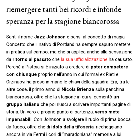
riemergere tanti bei ricordi e infonde
speranza per la stagione biancorossa
Senti il nome
Jazz Johnson
e pensi al concetto di magia.
Concetto che il nativo di Portland ha sempre saputo mettere
in pratica sul campo, ma che si applica anche alla sensazione
da
ritorno al passato
che
la sua ufficializzazione
ha causato.
Perché a Pistoia si è iniziato a credere di
poter competere
con chiunque
proprio nell’anno in cui l’ormai ex Rieti e
Orzinuovi ha preso in mano le chiavi della squadra. Era, tra le
altre cose, il primo anno di
Nicola Brienza
sulla panchina
biancorossa, oltre che la stagione in cui si cementò
un
gruppo italiano
che poi riuscì a scrivere importanti pagine di
storia. Un vero e proprio punto di partenza,
verso mete
impensabili
. Con Johnson a svolgere il ruolo di prima bocca
da fuoco, oltre che di
idolo della tifoseria
: riecheggiano
ancora in via Fermi i cori di “maradoniana” memoria a lui