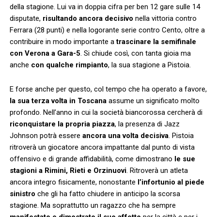
della stagione. Lui va in doppia cifra per ben 12 gare sulle 14
disputate,
risultando ancora decisivo
nella vittoria contro
Ferrara (28 punti) e nella logorante serie contro Cento, oltre a
contribuire in modo importante a
trascinare la semifinale
con Verona a Gara-5
. Si chiude così, con tanta gioia ma
anche
con qualche rimpianto
, la sua stagione a Pistoia.
E forse anche per questo, col tempo che ha operato a favore,
la sua terza volta in Toscana
assume un significato molto
profondo. Nell’anno in cui la società biancorossa cercherà di
riconquistare la propria piazza
, la presenza di Jazz
Johnson potrà essere
ancora una volta decisiva
. Pistoia
ritroverà un giocatore ancora impattante dal punto di vista
offensivo e di grande affidabilità, come dimostrano
le sue
stagioni a Rimini, Rieti e Orzinuovi
. Ritroverà un atleta
ancora integro fisicamente, nonostante
l’infortunio al piede
sinistro
che gli ha fatto chiudere in anticipo la scorsa
stagione. Ma soprattutto un ragazzo che ha sempre
manifestato e dimostrato il suo affetto
per la città e per i