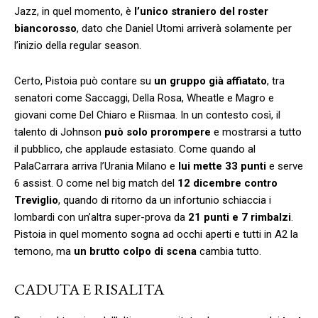
Jazz, in quel momento, è
l’unico straniero del roster
biancorosso
, dato che Daniel Utomi arriverà solamente per
l’inizio della regular season.
Certo, Pistoia può contare su
un gruppo già affiatato
, tra
senatori come Saccaggi, Della Rosa, Wheatle e Magro e
giovani come Del Chiaro e Riismaa. In un contesto così, il
talento di Johnson
può solo prorompere
e mostrarsi a tutto
il pubblico, che applaude estasiato. Come quando al
PalaCarrara arriva l’Urania Milano e
lui mette 33 punti
e serve
6 assist. O come nel big match del
12 dicembre contro
Treviglio
, quando di ritorno da un infortunio schiaccia i
lombardi con un’altra super-prova da
21 punti e 7 rimbalzi
.
Pistoia in quel momento sogna ad occhi aperti e tutti in A2 la
temono, ma
un brutto colpo di scena
cambia tutto.
CADUTA E RISALITA