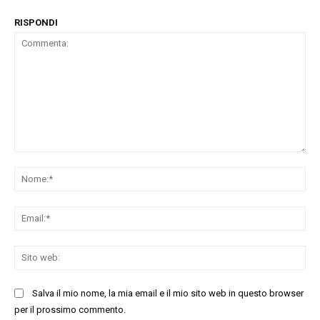
RISPONDI
Commenta:
No
Ema
Sit
we
Salva il mio nome, la mia email e il mio sito web in questo browser
per il prossimo commento.