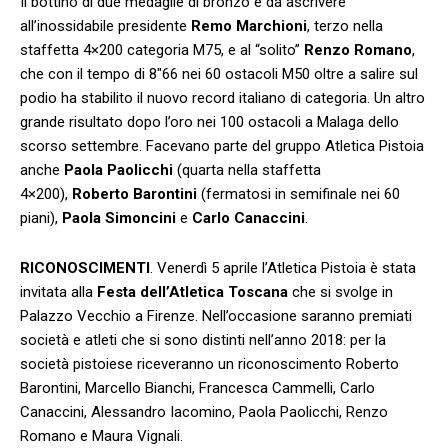
Il bottino di due medaglie di bronzo è da ascrivere
all’inossidabile presidente
Remo Marchioni
, terzo nella
staffetta 4×200 categoria M75, e al “solito”
Renzo Romano
,
che con il tempo di 8″66 nei 60 ostacoli M50 oltre a salire sul
podio ha stabilito il nuovo record italiano di categoria. Un altro
grande risultato dopo l’oro nei 100 ostacoli a Malaga dello
scorso settembre. Facevano parte del gruppo Atletica Pistoia
anche
Paola Paolicchi
(quarta nella staffetta
4×200),
Roberto Barontini
(fermatosi in semifinale nei 60
piani),
Paola Simoncini
e
Carlo Canaccini
.
RICONOSCIMENTI
. Venerdì 5 aprile l’Atletica Pistoia è stata
invitata alla
Festa dell’Atletica Toscana
che si svolge in
Palazzo Vecchio a Firenze. Nell’occasione saranno premiati
società e atleti che si sono distinti nell’anno 2018: per la
società pistoiese riceveranno un riconoscimento Roberto
Barontini, Marcello Bianchi, Francesca Cammelli, Carlo
Canaccini, Alessandro Iacomino, Paola Paolicchi, Renzo
Romano e Maura Vignali.