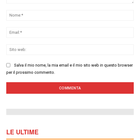
Commenta:
No
Ema
Sit
we
Salva il mio nome, la mia email e il mio sito web in questo browser
per il prossimo commento.
LE ULTIME