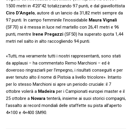
1500 metri in 4’20”42 totalizzando 97 punti, e dal giavellottista
Ciro D’Angelo
, autore di un lancio da 31,82 metri sempre da
97 punti. In campo femminile l’inossidabile
Maura Vignali
(SF70) si è messa in luce nel martello con 26,41 metri e 96
punti, mentre
Irene Pregazzi
(SF50) ha superato quota 1,44
metri nel salto in alto raccogliendo 94 punti.
«Tutti, ma veramente tutti i nostri rappresentanti, sono stati
da applausi – ha commentato Remo Marchioni – ed è
doveroso ringraziarli per l’impegno, i risultati conseguiti e per
aver tenuto alto il nome di Pistoia a livello tricolore». Intanto
per lo stesso Marchioni si apre un periodo cruciale: il 7
ottobre volerà a
Madeira
per i Campionati europei master e il
25 ottobre a
Novara
tenterà, insieme ai suoi storici compagni,
l’assalto ai record mondiali delle staffette su pista all’aperto
4×100 e 4×400 SM90.