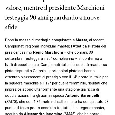
valore, mentre il presidente Marchioni
festeggia 90 anni guardando a nuove
sfide
Dopo la messe di medaglie conquistate a
Massa
, ai recenti
Campionati regionali individuali master, l’
Atletica Pistoia
del
presidentissimo
Remo Marchioni
– che domani, 30
settembre, festeggerà il 90° compleanno – si conferma a
livelli di eccellenza ai Campionati italiani di società master su
pista disputati a Catania. I portacolori pistoiesi hanno
ottenuto piazzamenti di prestigio con il 14° posto in Italia per
la squadra maschile e il 17° per quella femminile, risultati che
impreziosiscono ulteriormente una stagione già ricca di
soddisfazioni. Tra gli uomini spicca
Antonio Baroncelli
(SM70), che con 1,36 metri nel salto in alto ha conquistato 98
punti e il terzo posto assoluto tra tutte le categorie master,
seguito da
Alessandro Iacomino
(SM45), che ha corso i