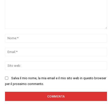
Commenta:
No
Ema
Sit
we
Salva il mio nome, la mia email e il mio sito web in questo browser
per il prossimo commento.