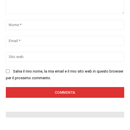
Commenta:
No
Ema
Sit
we
Salva il mio nome, la mia email e il mio sito web in questo browser
per il prossimo commento.