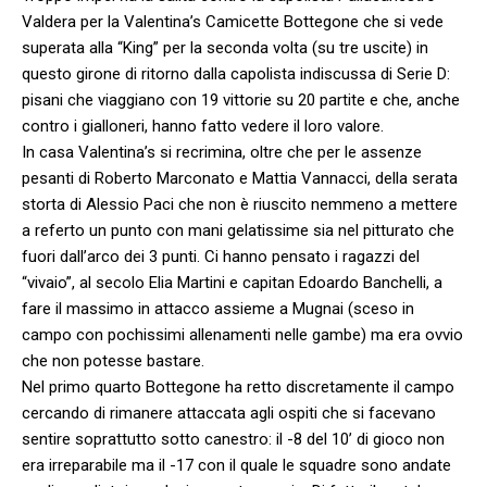
Valdera per la Valentina’s Camicette Bottegone che si vede
superata alla “King” per la seconda volta (su tre uscite) in
questo girone di ritorno dalla capolista indiscussa di Serie D:
pisani che viaggiano con 19 vittorie su 20 partite e che, anche
contro i gialloneri, hanno fatto vedere il loro valore.
In casa Valentina’s si recrimina, oltre che per le assenze
pesanti di Roberto Marconato e Mattia Vannacci, della serata
storta di Alessio Paci che non è riuscito nemmeno a mettere
a referto un punto con mani gelatissime sia nel pitturato che
fuori dall’arco dei 3 punti. Ci hanno pensato i ragazzi del
“vivaio”, al secolo Elia Martini e capitan Edoardo Banchelli, a
fare il massimo in attacco assieme a Mugnai (sceso in
campo con pochissimi allenamenti nelle gambe) ma era ovvio
che non potesse bastare.
Nel primo quarto Bottegone ha retto discretamente il campo
cercando di rimanere attaccata agli ospiti che si facevano
sentire soprattutto sotto canestro: il -8 del 10’ di gioco non
era irreparabile ma il -17 con il quale le squadre sono andate