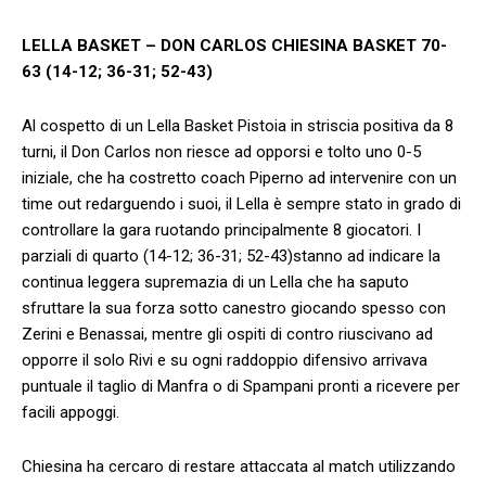
LELLA BASKET – DON CARLOS CHIESINA BASKET 70-
63 (14-12; 36-31; 52-43)
Al cospetto di un Lella Basket Pistoia in striscia positiva da 8
turni, il Don Carlos non riesce ad opporsi e tolto uno 0-5
iniziale, che ha costretto coach Piperno ad intervenire con un
time out redarguendo i suoi, il Lella è sempre stato in grado di
controllare la gara ruotando principalmente 8 giocatori. I
parziali di quarto (14-12; 36-31; 52-43)stanno ad indicare la
continua leggera supremazia di un Lella che ha saputo
sfruttare la sua forza sotto canestro giocando spesso con
Zerini e Benassai, mentre gli ospiti di contro riuscivano ad
opporre il solo Rivi e su ogni raddoppio difensivo arrivava
puntuale il taglio di Manfra o di Spampani pronti a ricevere per
facili appoggi.
Chiesina ha cercaro di restare attaccata al match utilizzando