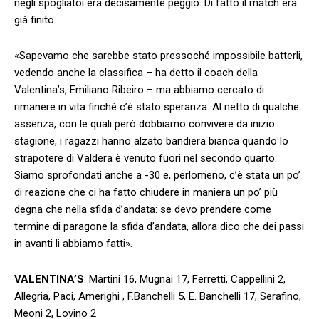
negli spogliatoi era decisamente peggio. Di fatto il match era
già finito.
«Sapevamo che sarebbe stato pressoché impossibile batterli,
vedendo anche la classifica – ha detto il coach della
Valentina’s, Emiliano Ribeiro – ma abbiamo cercato di
rimanere in vita finché c’è stato speranza. Al netto di qualche
assenza, con le quali però dobbiamo convivere da inizio
stagione, i ragazzi hanno alzato bandiera bianca quando lo
strapotere di Valdera è venuto fuori nel secondo quarto.
Siamo sprofondati anche a -30 e, perlomeno, c’è stata un po’
di reazione che ci ha fatto chiudere in maniera un po’ più
degna che nella sfida d’andata: se devo prendere come
termine di paragone la sfida d’andata, allora dico che dei passi
in avanti li abbiamo fatti».
VALENTINA’S
: Martini 16, Mugnai 17, Ferretti, Cappellini 2,
Allegria, Paci, Amerighi , F.Banchelli 5, E. Banchelli 17, Serafino,
Meoni 2, Lovino 2