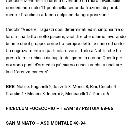
Cecchi e Mencarelli in difesa diventano un muro invalicabile
concedendo solo 11 punti nella seconda frazione di partita,
mentre Prandin in attacco colpisce da ogni posizione.
Cecchi: “Vedere i ragazzi così determinati ed in sintonia fra di
loro mi ha fatto molto piacere, vuol dire che stiamo lavorando
bene e che il gruppo, come ho sempre detto, è sano ed unito.
Un ringraziamento in particolare vorrei farlo a Nobile che ha
preso le mie redini a discapito del gioco in campo.Questi per
noi sono punti d’oro ed in più siamo riusciti anche a ribaltare
la differenza canestri”.
BRB
: Nobile, Paganelli 2, Iozzelli 3, Morini 8, Bini, Cecchi 4
Prandin 17 Meacci 3, Incerpi 5, Mencarelli 12, Ponzo 6.
FICECLUM FUCECCHIO – TEAM ’87 PISTOIA 68-66
SAN MINIATO – ASD MONTALE 48-94