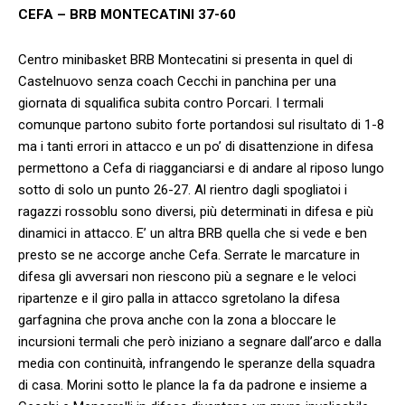
CEFA – BRB MONTECATINI 37-60
Centro minibasket BRB Montecatini si presenta in quel di
Castelnuovo senza coach Cecchi in panchina per una
giornata di squalifica subita contro Porcari. I termali
comunque partono subito forte portandosi sul risultato di 1-8
ma i tanti errori in attacco e un po’ di disattenzione in difesa
permettono a Cefa di riagganciarsi e di andare al riposo lungo
sotto di solo un punto 26-27. Al rientro dagli spogliatoi i
ragazzi rossoblu sono diversi, più determinati in difesa e più
dinamici in attacco. E’ un altra BRB quella che si vede e ben
presto se ne accorge anche Cefa. Serrate le marcature in
difesa gli avversari non riescono più a segnare e le veloci
ripartenze e il giro palla in attacco sgretolano la difesa
garfagnina che prova anche con la zona a bloccare le
incursioni termali che però iniziano a segnare dall’arco e dalla
media con continuità, infrangendo le speranze della squadra
di casa. Morini sotto le plance la fa da padrone e insieme a