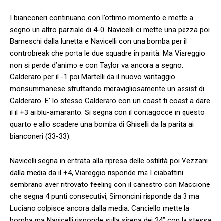
I bianconeri continuano con l’ottimo momento e mette a
segno un altro parziale di 4-0. Navicelli ci mette una pezza poi
Barneschi dalla lunetta e Navicelli con una bomba per il
controbreak che porta le due squadre in parità. Ma Viareggio
non si perde d’animo e con Taylor va ancora a segno.
Calderaro per il -1 poi Martelli da il nuovo vantaggio
monsummanese sfruttando meravigliosamente un assist di
Calderaro. E’ lo stesso Calderaro con un coast ti coast a dare
il il +3 ai blu-amaranto. Si segna con il contagocce in questo
quarto e allo scadere una bomba di Ghiselli da la parità ai
bianconeri (33-33).
Navicelli segna in entrata alla ripresa delle ostilità poi Vezzani
dalla media da il +4, Viareggio risponde ma I ciabattini
sembrano aver ritrovato feeling con il canestro con Maccione
che segna 4 punti consecutivi, Simoncini risponde da 3 ma
Luciano colpisce ancora dalla media. Canciello mette la
bomba ma Navicelli risponde sulla sirena dei 24” con la stessa