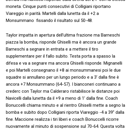
moneta. Cinque punti consecutivi di Colligiani riportano
Viareggio in parità. Martelli dalla lunetta da il +2 a
Monsummano fissando il risultato sul 50-48.
Taylor impatta in apertura dell’ultima frazione ma Barneschi
piazza la bomba, risponde Ghiselli ma è ancora un grande
Barneschi a segnare in entrata e a mettere il tiro
supplementare per il fallo subito. Testa porta a spasso la
difesa e va a segnare ma ancora Ghiselli risponde. Mignanelli
e poi Martelli consegnano il +8 ai monsummanesi poi le due
squadre si annullano per un lungo periodo e a 3’ dalla fine è
ancora +7 Monsummano (64-57). I bianconeri continuano a
crederc con Taylor ma Calderaro ristabilisce le distanze poi
Navicelli dalla lunetta da il +9 a meno di 1’ dalla fine. Coach
Bonuccelli chiama minuto e al rientro Ghiselli mette a segno la
bomba e subito dopo Colligiani riporta Viareggio -4 a 39” dalla
fine. Maccione realizza i tiri liberi e coach Bonuccelli ricorre
nuovamente al minuto di sospensione sul 70-64. Questa volta