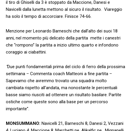
il tiro di Ghiselli da 3 è stoppato da Maccione, Danesi e
Navicelli dalla lunetta mettono al sicuro il risultato. Viareggio
ha solo il tempo di accorciare. Finisce 74-66.
Menzione per Leonardo Barneschi che dall’alto dei suoi 18
anni, nel momento più delicato della partita mette i canestri
che “rompono” la partita a inizio ultimo quarto e infondono
coraggio ai ciabattini.
“
Due punti fondamentali prima del ciclo di ferro della prossima
settimana – Commenta coach Matteoni a fine partita –
Sapevamo che avremmo trovato una squadra molto
cambiata rispetto all’andata, ma nonostante le percentuali
basse siamo riusciti ad ottenere un risultato basilare. Partite
ostiche come queste sono alla base per un percorso
importante”.
MONSUMMANO:
Navicelli 21, Barneschi 8, Danesi 2, Vezzani
4, Luciano 4, Maccione 8, Marchetti ne, Alikalfic ne, Mignanelli