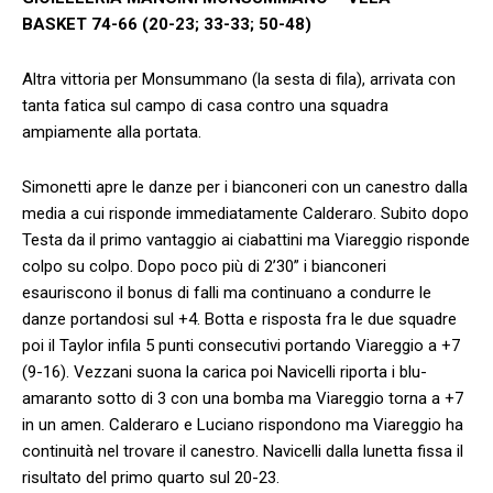
BASKET 74-66 (20-23; 33-33; 50-48)
Altra vittoria per Monsummano (la sesta di fila), arrivata con
tanta fatica sul campo di casa contro una squadra
ampiamente alla portata.
Simonetti apre le danze per i bianconeri con un canestro dalla
media a cui risponde immediatamente Calderaro. Subito dopo
Testa da il primo vantaggio ai ciabattini ma Viareggio risponde
colpo su colpo. Dopo poco più di 2’30” i bianconeri
esauriscono il bonus di falli ma continuano a condurre le
danze portandosi sul +4. Botta e risposta fra le due squadre
poi il Taylor infila 5 punti consecutivi portando Viareggio a +7
(9-16). Vezzani suona la carica poi Navicelli riporta i blu-
amaranto sotto di 3 con una bomba ma Viareggio torna a +7
in un amen. Calderaro e Luciano rispondono ma Viareggio ha
continuità nel trovare il canestro. Navicelli dalla lunetta fissa il
risultato del primo quarto sul 20-23.