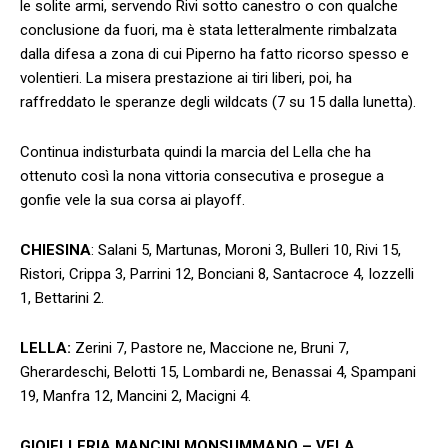
le solite armi, servendo Rivi sotto canestro o con qualche
conclusione da fuori, ma è stata letteralmente rimbalzata
dalla difesa a zona di cui Piperno ha fatto ricorso spesso e
volentieri. La misera prestazione ai tiri liberi, poi, ha
raffreddato le speranze degli wildcats (7 su 15 dalla lunetta).
Continua indisturbata quindi la marcia del Lella che ha
ottenuto così la nona vittoria consecutiva e prosegue a
gonfie vele la sua corsa ai playoff.
CHIESINA
: Salani 5, Martunas, Moroni 3, Bulleri 10, Rivi 15,
Ristori, Crippa 3, Parrini 12, Bonciani 8, Santacroce 4, Iozzelli
1, Bettarini 2.
LELLA:
Zerini 7, Pastore ne, Maccione ne, Bruni 7,
Gherardeschi, Belotti 15, Lombardi ne, Benassai 4, Spampani
19, Manfra 12, Mancini 2, Macigni 4.
GIOIELLERIA MANCINI MONSUMMANO – VELA