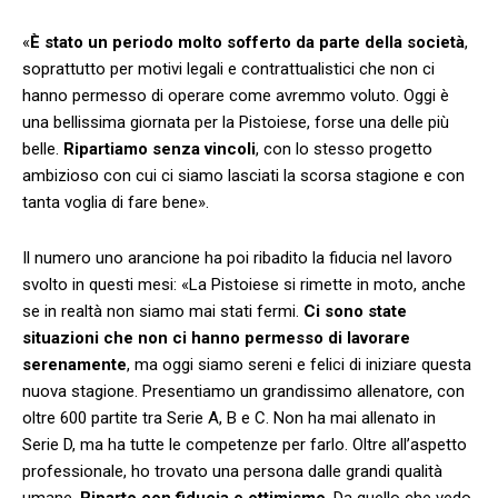
«
È stato un periodo molto sofferto da parte della società
,
soprattutto per motivi legali e contrattualistici che non ci
hanno permesso di operare come avremmo voluto. Oggi è
una bellissima giornata per la Pistoiese, forse una delle più
belle.
Ripartiamo senza vincoli
, con lo stesso progetto
ambizioso con cui ci siamo lasciati la scorsa stagione e con
tanta voglia di fare bene».
Il numero uno arancione ha poi ribadito la fiducia nel lavoro
svolto in questi mesi: «La Pistoiese si rimette in moto, anche
se in realtà non siamo mai stati fermi.
Ci sono state
situazioni che non ci hanno permesso di lavorare
serenamente
, ma oggi siamo sereni e felici di iniziare questa
nuova stagione. Presentiamo un grandissimo allenatore, con
oltre 600 partite tra Serie A, B e C. Non ha mai allenato in
Serie D, ma ha tutte le competenze per farlo. Oltre all’aspetto
professionale, ho trovato una persona dalle grandi qualità
umane.
Riparto con fiducia e ottimismo
. Da quello che vedo,