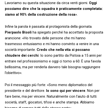
Lavoriamo su questa situazione da circa venti giorni.
Oggi
possiamo dire che la squadra è praticamente completata:
siamo al 90% della costruzione della rosa
».
Infine la parola è passata al protagonista della giornata.
Pierpaolo Bisoli
ha spiegato perché ha accettato la proposta
arancione: «Ho trovato delle persone che mi hanno
trasmesso entusiasmo e mi hanno convinto a venire in una
società importante.
Credo che nella vita si possano
chiudere dei cerchi
. Io sono partito da Pistoia a 15 anni per
entrare nel professionismo e oggi ci torno a 60. È una favola
bellissima, ma per renderla davvero tale bisogna raggiungere
l’obiettivo».
Poi il messaggio più forte: «Sono meno diplomatico del
presidente e del direttore.
Io sono qui per vincere
. Non per
fare bene, ma per vincere. Naturalmente con l’aiuto di tutti:
società, staff, giocatori, tifosi e anche stampa. Abbiamo
bisogno di remare tutti dalla stessa parte».