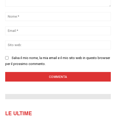
Commenta:
No
Ema
Sit
we
Salva il mio nome, la mia email e il mio sito web in questo browser
per il prossimo commento.
LE ULTIME