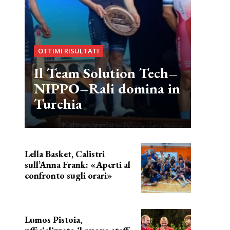
OTTIMI RISULTATI
Il Team Solution Tech–
NIPPO–Rali domina in
Turchia
Lella Basket, Calistri
sull’Anna Frank: «Aperti al
confronto sugli orari»
l'incognita impianti
Lumos Pistoia,