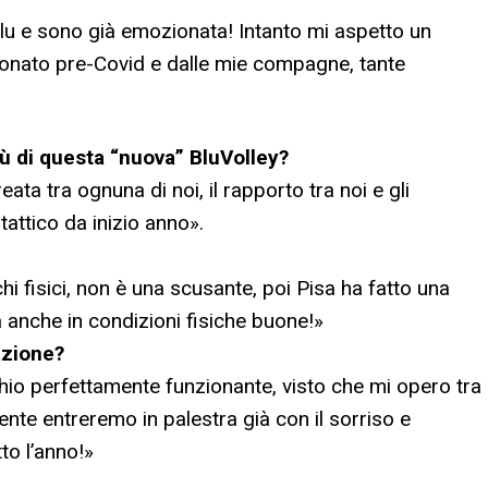
lu e sono già emozionata! Intanto mi aspetto un
pionato pre-Covid e dalle mie compagne, tante
più di questa “nuova” BluVolley?
ata tra ognuna di noi, il rapporto tra noi e gli
tattico da inizio anno
».
i fisici, non è una scusante, poi Pisa ha fatto una
a anche in condizioni fisiche buone!
»
azione?
chio perfettamente funzionante, visto che mi opero tra
nte entreremo in palestra già con il sorriso e
to l’anno!
»