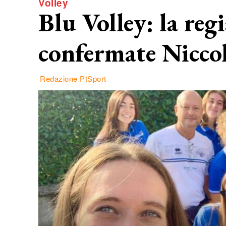
Volley
Blu Volley: la reg
confermate Niccol
Redazione PtSport