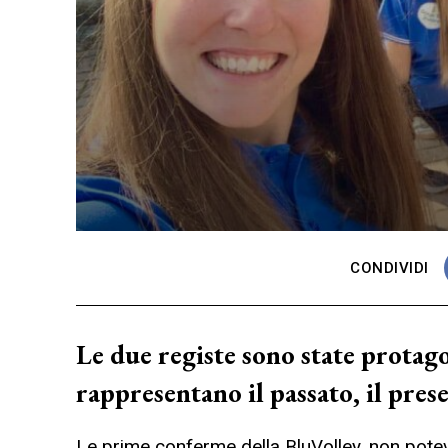
CONDIVIDI
Le due registe sono state protago
rappresentano il passato, il prese
Le prime conferme della BluVolley, non potev