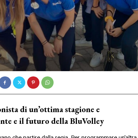
nista di un’ottima stagione e
nte e il futuro della BluVolley
ano che partire dalla regia. Per programmare un’altra