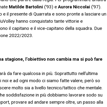
rmate
Matilde Bartolini
(’93) e
Aurora Niccolai
(’97).
to e il presente di Quarrata e sono pronte a lasciare un
luVolley hanno conquistato tante vittorie e
no il capitano e il vice-capitano della squadra. Due
agione 2022/2023.
a stagione, l’obiettivo non cambia ma si può fare
à da fare qualcosa in più. Soprattutto nell’ultima
i noi e ad ogni modo ci siamo fatte valere, però so
ere molto sia a livello tecnico/tattico che mentale.
alche soddisfazione in più dobbiamo lavorare sodo su
o sport, provare ad andare sempre oltre, un passo alla