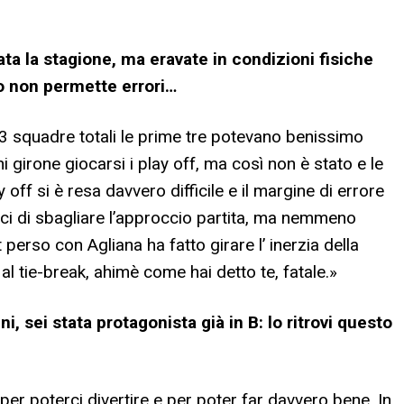
ata la stagione, ma eravate in condizioni fisiche
o non permette errori…
3 squadre totali le prime tre potevano benissimo
i girone giocarsi i play off, ma così non è stato e le
off si è resa davvero difficile e il margine di errore
ci di sbagliare l’approccio partita, ma nemmeno
t perso con Agliana ha fatto girare l’ inerzia della
o al tie-break, ahimè come hai detto te, fatale.
»
, sei stata protagonista già in B: lo ritrovi questo
er poterci divertire e per poter far davvero bene. In