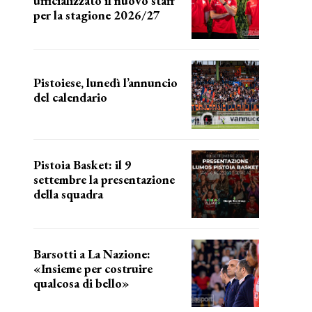
ufficializzato il nuovo staff
per la stagione 2026/27
LA COMPOSIZIONE
Pistoiese, lunedì l’annuncio
del calendario
a breve l'annuncio
Pistoia Basket: il 9
settembre la presentazione
della squadra
Annunciata la data
Barsotti a La Nazione:
«Insieme per costruire
qualcosa di bello»
barsotti sul nuovo dany basket