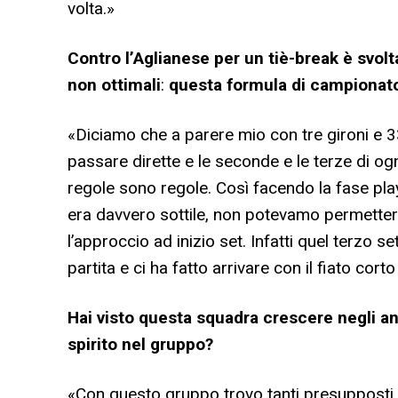
volta.»
Contro l’Aglianese per un tiè-break è svolt
non ottimali
:
questa formula di campionat
«Diciamo che a parere mio con tre gironi e 3
passare dirette e le seconde e le terze di ogn
regole sono regole. Così facendo la fase play 
era davvero sottile, non potevamo permetter
l’approccio ad inizio set. Infatti quel terzo se
partita e ci ha fatto arrivare con il fiato cort
Hai visto questa squadra crescere negli anni
spirito nel gruppo?
«Con questo gruppo trovo tanti presupposti p