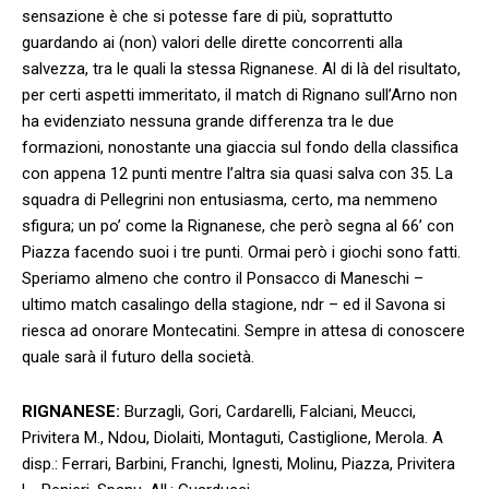
sensazione è che si potesse fare di più, soprattutto
guardando ai (non) valori delle dirette concorrenti alla
salvezza, tra le quali la stessa Rignanese. Al di là del risultato,
per certi aspetti immeritato, il match di Rignano sull’Arno non
ha evidenziato nessuna grande differenza tra le due
formazioni, nonostante una giaccia sul fondo della classifica
con appena 12 punti mentre l’altra sia quasi salva con 35. La
squadra di Pellegrini non entusiasma, certo, ma nemmeno
sfigura; un po’ come la Rignanese, che però segna al 66’ con
Piazza facendo suoi i tre punti. Ormai però i giochi sono fatti.
Speriamo almeno che contro il Ponsacco di Maneschi –
ultimo match casalingo della stagione, ndr – ed il Savona si
riesca ad onorare Montecatini. Sempre in attesa di conoscere
quale sarà il futuro della società.
RIGNANESE:
Burzagli, Gori, Cardarelli, Falciani, Meucci,
Privitera M., Ndou, Diolaiti, Montaguti, Castiglione, Merola. A
disp.: Ferrari, Barbini, Franchi, Ignesti, Molinu, Piazza, Privitera