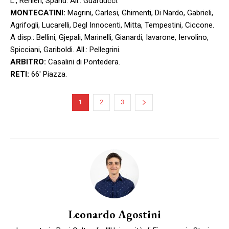
L., Renieri, Spanu. All.: Guarducci.
MONTECATINI:
Magrini, Carlesi, Ghimenti, Di Nardo, Gabrieli,
Agrifogli, Lucarelli, Degl Innocenti, Mitta, Tempestini, Ciccone.
A disp.: Bellini, Gjepali, Marinelli, Gianardi, Iavarone, Iervolino,
Spicciani, Gariboldi. All.: Pellegrini.
ARBITRO:
Casalini di Pontedera.
RETI:
66′ Piazza.
1
2
3
Leonardo Agostini