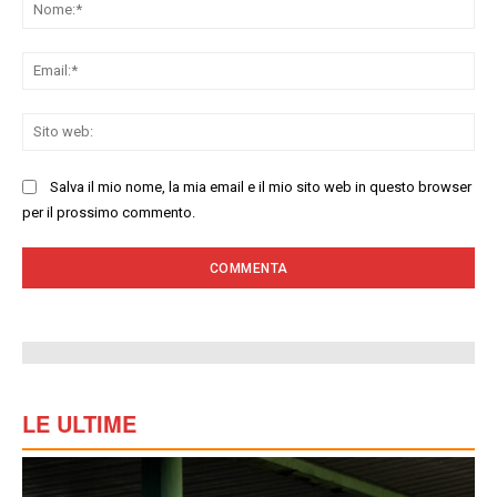
No
Ema
Sit
we
Salva il mio nome, la mia email e il mio sito web in questo browser
per il prossimo commento.
LE ULTIME