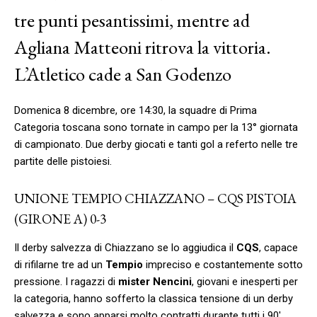
tre punti pesantissimi, mentre ad
Agliana Matteoni ritrova la vittoria.
L’Atletico cade a San Godenzo
Domenica 8 dicembre, ore 14:30, la squadre di Prima
Categoria toscana sono tornate in campo per la 13° giornata
di campionato. Due derby giocati e tanti gol a referto nelle tre
partite delle pistoiesi.
UNIONE TEMPIO CHIAZZANO – CQS PISTOIA
(GIRONE A) 0-3
Il derby salvezza di Chiazzano se lo aggiudica il
CQS
, capace
di rifilarne tre ad un
Tempio
impreciso e costantemente sotto
pressione. I ragazzi di
mister Nencini
, giovani e inesperti per
la categoria, hanno sofferto la classica tensione di un derby
salvezza e sono apparsi molto contratti durante tutti i 90′.