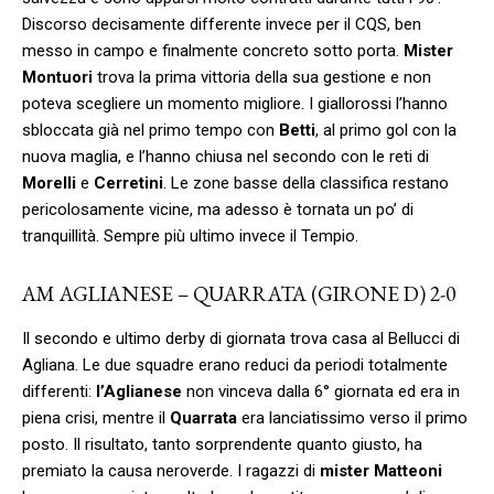
Discorso decisamente differente invece per il CQS, ben
messo in campo e finalmente concreto sotto porta.
Mister
Montuori
trova la prima vittoria della sua gestione e non
poteva scegliere un momento migliore. I giallorossi l’hanno
sbloccata già nel primo tempo con
Betti
, al primo gol con la
nuova maglia, e l’hanno chiusa nel secondo con le reti di
Morelli
e
Cerretini
. Le zone basse della classifica restano
pericolosamente vicine, ma adesso è tornata un po’ di
tranquillità. Sempre più ultimo invece il Tempio.
AM AGLIANESE – QUARRATA (GIRONE D) 2-0
Il secondo e ultimo derby di giornata trova casa al Bellucci di
Agliana. Le due squadre erano reduci da periodi totalmente
differenti:
l’Aglianese
non vinceva dalla 6° giornata ed era in
piena crisi, mentre il
Quarrata
era lanciatissimo verso il primo
posto. Il risultato, tanto sorprendente quanto giusto, ha
premiato la causa neroverde. I ragazzi di
mister Matteoni