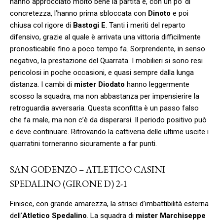
hanno approcciato molto bene la partita e, con un po’ di
concretezza, l’hanno prima sbloccata con
Dinoto
e poi
chiusa col rigore di
Bastogi E
. Tanti i meriti del reparto
difensivo, grazie al quale è arrivata una vittoria difficilmente
pronosticabile fino a poco tempo fa. Sorprendente, in senso
negativo, la prestazione del Quarrata. I mobilieri si sono resi
pericolosi in poche occasioni, e quasi sempre dalla lunga
distanza. I cambi di
mister Diodato
hanno leggermente
scosso la squadra, ma non abbastanza per impensierire la
retroguardia avversaria. Questa sconfitta è un passo falso
che fa male, ma non c’è da disperarsi. Il periodo positivo può
e deve continuare. Ritrovando la cattiveria delle ultime uscite i
quarratini torneranno sicuramente a far punti.
SAN GODENZO – ATLETICO CASINI
SPEDALINO (GIRONE D) 2-1
Finisce, con grande amarezza, la strisci d’imbattibilità esterna
dell’
Atletico Spedalino
. La squadra di
mister Marchiseppe