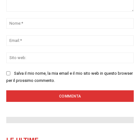
Commenta:
No
Ema
Sit
we
Salva il mio nome, la mia email e il mio sito web in questo browser
per il prossimo commento.
LE ULTIME