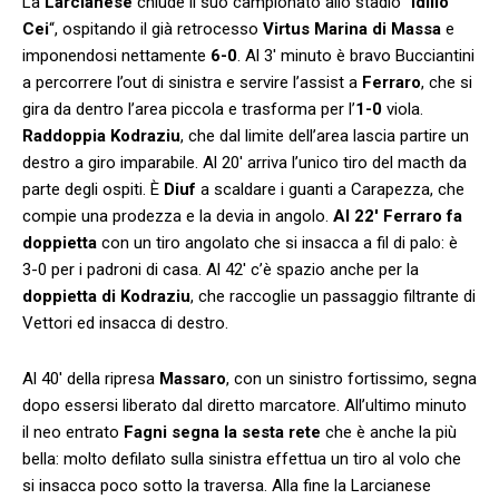
La
Larcianese
chiude il suo campionato allo stadio “
Idilio
Cei
“, ospitando il già retrocesso
Virtus Marina di Massa
e
imponendosi nettamente
6-0
. Al 3′ minuto è bravo Bucciantini
a percorrere l’out di sinistra e servire l’assist a
Ferraro
, che si
gira da dentro l’area piccola e trasforma per l’
1-0
viola.
Raddoppia Kodraziu
, che dal limite dell’area lascia partire un
destro a giro imparabile. Al 20′ arriva l’unico tiro del macth da
parte degli ospiti. È
Diuf
a scaldare i guanti a Carapezza, che
compie una prodezza e la devia in angolo.
Al 22′ Ferraro fa
doppietta
con un tiro angolato che si insacca a fil di palo: è
3-0 per i padroni di casa. Al 42′ c’è spazio anche per la
doppietta di Kodraziu
, che raccoglie un passaggio filtrante di
Vettori ed insacca di destro.
Al 40′ della ripresa
Massaro
, con un sinistro fortissimo, segna
dopo essersi liberato dal diretto marcatore. All’ultimo minuto
il neo entrato
Fagni segna la sesta rete
che è anche la più
bella: molto defilato sulla sinistra effettua un tiro al volo che
si insacca poco sotto la traversa. Alla fine la Larcianese