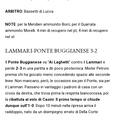
ARBITRO
: Bassetti di Lucca
NOTE
: per la Meridien ammonito Borri, per il Quarrata
ammonito Morelli. 4 min di recupero nel pt, 4 min di recupero
nel st
LAMMARI-PONTE BUGGIANESE 3-2
Il
Ponte Buggianese
va “
Ai Laghetti
” contro il
Lammari
e
perde
2-3
in una partita a dir poco pirotecnica. Mister Petroni
premia chi ha giocato meno concedendo spazio alle seconde
linee. Non mancano, però, le occasioni sia per il Ponte, sia per
il Lammari. Passano in vantaggio i padroni di casa con un
cross da destra, che trova prima la respinta biancorossa, poi
la
ribattuta al volo di Casini
.
Il primo tempo si chiude
dunque sull’1-0
. Dopo 10 minuti nella ripresa arriva il
raddoppio, nato da un disimpegno errato di Della Corte.