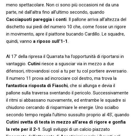
meno spettacolare. Non ci sono più occasioni né da una
parte, né dall’altra fino all’ultimo secondo, quando
Cacciapuoti pareggia i conti
. Il pallone arriva all’altezza del
dischetto sui piedi del numero 10 che, come fosse un rigore
in movimento, apre il piattone bucando Cardillo. Le squadre,
quindi, vanno
a riposo sull’1-1
.
Al 17’ della ripresa il Quarrata ha l’opportunità di riportarsi in
vantaggio.
Cutini
riesce a sgusciar via in mezzo a due
difensori, ritrovandosi così a tu per tu col portiere avversario.
Il numero 11 prova ad incrociare col destro, ma trova la
fantastica risposta di Fiaschi
, che si allunga e devia il
pallone sulla traversa sventando il pericolo. Successivamente
il ritmi si abbassano nuovamente, ed entrambe le squadre si
chiudono cercando di risparmiare le energie. Uno scialbo
secondo tempo regala l’ultimo sussulto proprio al 45’, quando
Cutini svetta di testa in mezzo all’area di rigore e gonfia
la rete per il 2-1
. Sugli sviluppi di un calcio piazzato