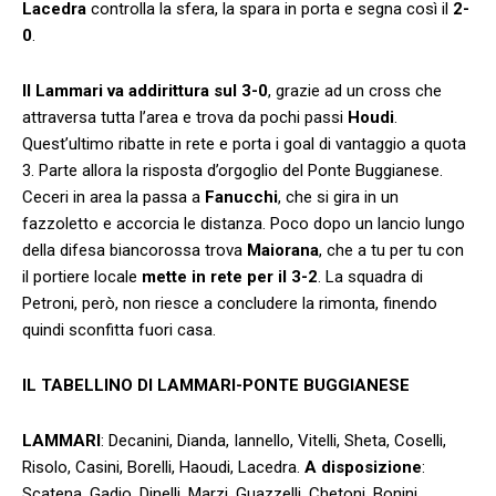
Lacedra
controlla la sfera, la spara in porta e segna così il
2-
0
.
Il Lammari va addirittura sul 3-0
, grazie ad un cross che
attraversa tutta l’area e trova da pochi passi
Houdi
.
Quest’ultimo ribatte in rete e porta i goal di vantaggio a quota
3. Parte allora la risposta d’orgoglio del Ponte Buggianese.
Ceceri in area la passa a
Fanucchi
, che si gira in un
fazzoletto e accorcia le distanza. Poco dopo un lancio lungo
della difesa biancorossa trova
Maiorana
, che a tu per tu con
il portiere locale
mette in rete per il 3-2
. La squadra di
Petroni, però, non riesce a concludere la rimonta, finendo
quindi sconfitta fuori casa.
IL TABELLINO DI LAMMARI-PONTE BUGGIANESE
LAMMARI
: Decanini, Dianda, Iannello, Vitelli, Sheta, Coselli,
Risolo, Casini, Borelli, Haoudi, Lacedra.
A disposizione
:
Scatena, Gadio, Dinelli, Marzi, Guazzelli, Chetoni, Bonini,