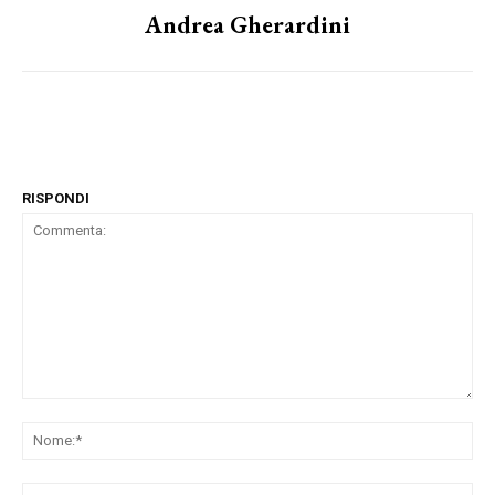
Andrea Gherardini
RISPONDI
Commenta:
No
Ema