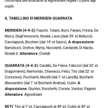
l’incornata dell’attacante di Agostiniani regala i 3 punti agli
ospiti.
IL TABELLINO DI MERIDIEN-QUARRATA
MERIDIEN (4-4-2)
: Fiaschi, Tolaini, Borri, Fanani, Fresta, De
Nisco, Degli’Innocenti, Rinaldi, Lava (daal 39’ st Bellucci),
Cacciapuoti, Bicchieri (dal 14’ st Sauro).
A disposizione
:
Bartolozzi, Orefice, Myrta, Niccoletti, Cardarelli, Di Nardo,
Rinaldi S.
Allenatore
: Civitelli
QUARRATA (4-4-2)
: Cardillo, De Felice, Fabozzi (dal 32’ st
Dragomanni), Raimondo, Chiavacci, Felici, Tito (dal 22’ st
Cortonesi), Picchianti, Morelli (dal 1’ st Lanzilli), Bonfanti
Alessandro (dal 1’ st Bonfanti Andrea), Cutini.
A
disposizione
: Giuntini, Rocchetti, Corsini, Venturi, Pagnini.
Allenatore
: Agostiniani
RETI
: Tito al 1’ pt, Cacciapuoti al 49’ pt, Cutini al 45’ st