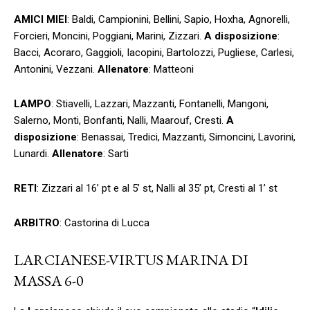
AMICI MIEI
: Baldi, Campionini, Bellini, Sapio, Hoxha, Agnorelli,
Forcieri, Moncini, Poggiani, Marini, Zizzari.
A disposizione
:
Bacci, Acoraro, Gaggioli, Iacopini, Bartolozzi, Pugliese, Carlesi,
Antonini, Vezzani.
Allenatore
: Matteoni
LAMPO
: Stiavelli, Lazzari, Mazzanti, Fontanelli, Mangoni,
Salerno, Monti, Bonfanti, Nalli, Maarouf, Cresti.
A
disposizione
: Benassai, Tredici, Mazzanti, Simoncini, Lavorini,
Lunardi.
Allenatore
: Sarti
RETI
: Zizzari al 16’ pt e al 5’ st, Nalli al 35’ pt, Cresti al 1’ st
ARBITRO
: Castorina di Lucca
LARCIANESE-VIRTUS MARINA DI
MASSA 6-0