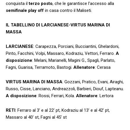
conquista il
terzo posto
, che le garantisce l’accesso alla
semifinale play off
in casa contro il Maliseti.
IL TABELLINO DI LARCIANESE-VIRTUS MARINA DI
MASSA
LARCIANESE
: Carapezza, Porciani, Bucciantini, Ghelardoni,
Pinto, Facchini, Volpi, Massaro, Kodraziu, Vettori, Ferraro.
A
disposizione
: Melani, Marianelli, Magini G., Spagli, Parlato,
Fagni, Guarisa, Terramoto, Bastogi.
Allenatore
: Cerasa
VIRTUS MARINA DI MASSA
: Gozzani, Pratico, Evani, Airaghi,
Russo, Cisse, Lanciano, Andreazzoli, Barbieri, Diouf, Lapteanu.
A disposizione
: Rossi, Ferrari, Kola.
Allenatore
: Lertora
RETI
: Ferraro al 3’ e al 22’ pt, Kodraziu al 13’ e al 42’ pt,
Massaro al 40′ st, Fagni al 45′ st