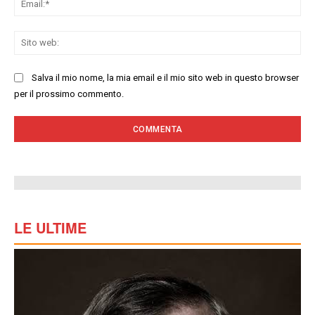
Sit
we
Salva il mio nome, la mia email e il mio sito web in questo browser
per il prossimo commento.
LE ULTIME