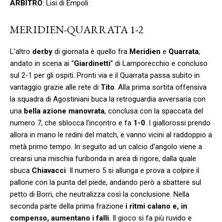
ARBITRO
: Lisi di Empoli
MERIDIEN-QUARRATA 1-2
L’altro
derby
di giornata è quello fra
Meridien
e
Quarrata
,
andato in scena ai “
Giardinetti
” di Lamporecchio e concluso
sul 2-1 per gli ospiti. Pronti via e il Quarrata passa subito in
vantaggio grazie alle rete di
Tito
. Alla prima sortita offensiva
la squadra di Agostiniani buca la retroguardia avversaria con
una
bella azione manovrata
, conclusa con la spaccata del
numero 7, che sblocca l’incontro e fa
1-0
. I giallorossi prendo
allora in mano le redini del match, e vanno vicini al raddoppio a
metà primo tempo. In seguito ad un calcio d’angolo viene a
crearsi una mischia furibonda in area di rigore, dalla quale
sbuca
Chiavacci
. Il numero 5 si allunga e prova a colpire il
pallone con la punta del piede, andando però a sbattere sul
petto di Borri, che neutralizza così la conclusione. Nella
seconda parte della prima frazione
i ritmi calano e, in
compenso, aumentano i falli
. Il gioco si fa più ruvido e