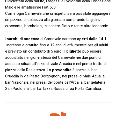
Biciclettata della salute, i ragazzi e i volontari della Fondazione
Maic e le amatissime Fiat 500.
Come ogni Carnevale che si rispetti, sarà possibile aggiungere
un pizzico di dolcezza alla giornata comprando brigidini,
croccante, bomboloni, zucchero filato e tante altre leccornie.
I
varchi di accesso
al Carnevale saranno
aperti dalle 14
. L
´ingresso è gratuito fino a 12 anni di età, mentre per gli adulti
è previsto un contributo di 5 euro. Il
biglietto
può essere
acquistato nei giorni stessi del Carnevale nei due punti di
accesso situati all’inizio di viale Arcadia e nel primo tratto di
piazza della Resistenza. La
prevendita
è aperta al bar
Crudelia in via Pietro Borgognoni, nei pressi di viale Adua, al
bar Nazionale, nei pressi del ponte dell’Arca, al bar gelateria
San Paolo e al bar La Tazza Rossa di via Porta Carratica.