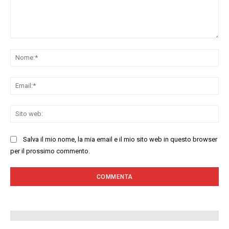
Commenta:
No
Ema
Sit
we
Salva il mio nome, la mia email e il mio sito web in questo browser
per il prossimo commento.