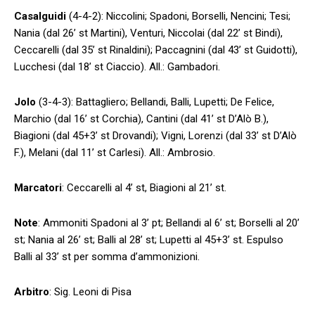
Casalguidi
(4-4-2): Niccolini; Spadoni, Borselli, Nencini; Tesi;
Nania (dal 26’ st Martini), Venturi, Niccolai (dal 22’ st Bindi),
Ceccarelli (dal 35’ st Rinaldini); Paccagnini (dal 43’ st Guidotti),
Lucchesi (dal 18’ st Ciaccio). All.: Gambadori.
Jolo
(3-4-3): Battagliero; Bellandi, Balli, Lupetti; De Felice,
Marchio (dal 16’ st Corchia), Cantini (dal 41’ st D’Alò B.),
Biagioni (dal 45+3’ st Drovandi); Vigni, Lorenzi (dal 33’ st D’Alò
F.), Melani (dal 11’ st Carlesi). All.: Ambrosio.
Marcatori
: Ceccarelli al 4’ st, Biagioni al 21’ st.
Note
: Ammoniti Spadoni al 3’ pt; Bellandi al 6’ st; Borselli al 20’
st; Nania al 26’ st; Balli al 28’ st; Lupetti al 45+3’ st. Espulso
Balli al 33’ st per somma d’ammonizioni.
Arbitro
: Sig. Leoni di Pisa