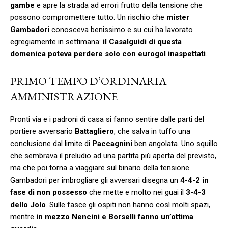
gambe
e apre la strada ad errori frutto della tensione che
possono compromettere tutto. Un rischio che
mister
Gambadori
conosceva benissimo e su cui ha lavorato
egregiamente in settimana:
il Casalguidi di questa
domenica poteva perdere solo con eurogol inaspettati
.
PRIMO TEMPO D’ORDINARIA
AMMINISTRAZIONE
Pronti via e i padroni di casa si fanno sentire dalle parti del
portiere avversario
Battagliero
, che salva in tuffo una
conclusione dal limite di
Paccagnini
ben angolata. Uno squillo
che sembrava il preludio ad una partita più aperta del previsto,
ma che poi torna a viaggiare sul binario della tensione.
Gambadori per imbrogliare gli avversari disegna un
4-4-2 in
fase di non possesso
che mette e molto nei guai il
3-4-3
dello Jolo
. Sulle fasce gli ospiti non hanno così molti spazi,
mentre
in mezzo Nencini e Borselli fanno un’ottima