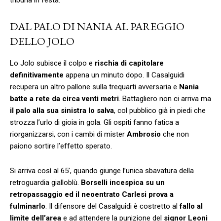
DAL PALO DI NANIA AL PAREGGIO
DELLO JOLO
Lo Jolo subisce il colpo e
rischia di capitolare
definitivamente
appena un minuto dopo. Il Casalguidi
recupera un altro pallone sulla trequarti avversaria e
Nania
batte a rete da circa venti metri
. Battagliero non ci arriva ma
il palo alla sua sinistra lo salva
, col pubblico già in piedi che
strozza l’urlo di gioia in gola. Gli ospiti fanno fatica a
riorganizzarsi, con i cambi di mister
Ambrosio
che non
paiono sortire l’effetto sperato.
Si arriva così al 65’, quando giunge l’unica sbavatura della
retroguardia gialloblù.
Borselli incespica su un
retropassaggio ed il neoentrato Carlesi prova a
fulminarlo
. Il difensore del Casalguidi è costretto al
fallo al
limite dell’area
e ad attendere la punizione del
signor Leoni