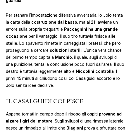
guardia
.
Per stanare l’impostazione difensiva avversaria, lo Jolo tenta
la carta della
costruzione dal basso
, ma al 21’ avviene un
errore sulla propria trequarti e
Paccagnini ha una grande
occasione
per il vantaggio. Il suo tiro tuttavia finisce
alle
stelle
. Lo spavento rimette in carreggiata i pratesi, che però
proseguono a cercare
soluzioni sterili
. L’unica vera chance
del primo tempo capita a
Marchio
, il quale, sugli sviluppi di
una punizione, tenta la conclusione poco fuori dall’area. Il suo
destro è tuttavia leggermente alto e
Niccolini controlla
. I
primi 45 minuti si chiudono così, col Casalguidi accorto e lo
Jolo senza idee decisive.
IL CASALGUIDI COLPISCE
Appena tornati in campo dopo il riposo gli ospiti
provano ad
alzare i giri del motore
. Sugli sviluppi di una rimessa laterale
nasce un rimbalzo al limite che
Biagioni
prova a sfruttare con