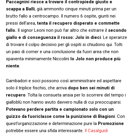
Paccagnini riesce a trovare il contropiede giusto e
scappa a Balli
, già ammonito cinque minuti prima per un
brutto fallo a centrocampo. Il numero 6 ospite, giunti nei
pressi dell’area,
tenta il recupero disperato e commette
fallo.
Il signor Leoni non può far altro che estrarre il
secondo
giallo e di conseguenza il rosso: Jolo in dieci
. Le speranze
di trovare il colpo decisivo per gli ospiti si chiudono qui. Tolti
un paio di corner e una conclusione da fuori area che non
spaventa minimamente Niccolini
lo Jolo non produce più
niente
.
Gambadori e soci possono così amministrare ed aspettare
solo il triplice fischio, che arriva
dopo ben sei minuti di
recupero
. Tolta la consueta ansia per lo scorrere del tempo i
gialloblù non hanno avuto davvero nulla di cui preoccuparsi.
Potevano perdere partita e campionato solo con un
guizzo da fuoriclasse come la punizione di Biagioni
. Con
quest’organizzazione e determinazione pure la
Promozione
potrebbe essere una sfida interessante.
Il Casalguidi