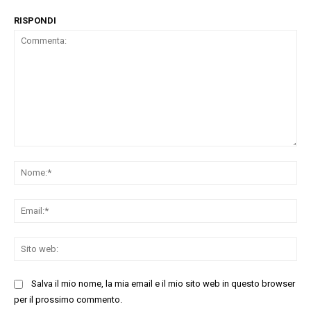
RISPONDI
Commenta:
No
Ema
Sit
we
Salva il mio nome, la mia email e il mio sito web in questo browser
per il prossimo commento.