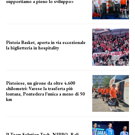
supportiamo a pieno lo sviluppo»
La posizione del sindaco
Pistoia Basket, aperta in via eccezionale
la biglietteria in hospitality
Grande richiesta
Pistoiese, un girone da oltre 4.600
chilometri: Varese la trasferta più
lontana, Pontedera l’unica a meno di 50
km
le distanze da percorrere
Il Team Solution Tech–NIPPO–Rali