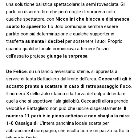
una soluzione balistica spettacolare: la semi rovesciata. Gli
parte un discreto tiro che però coglie di sorpresa solo
qualche spettatore, con
Niccolini che blocca e disinnesca
subito lo spavento
. Lo Jolo comunque sembra essere
partito con più determinazione e qualche supporter in
trasferta
aumenta i decibel
per sostenere i suoi. Proprio
quando qualche locale cominciava a temere l’inizio
dell’assalto pratese
giunge la sorpresa
.
De Felice
, su un lancio avversario sterile, si appresta a
servire di testa Battagliero dal limite dell’area.
Ceccarelli gli è
accanto pronto a scattare in caso di retropassaggio fioco
.
Il numero 3 dello Jolo stacca e la forza del colpo di testa è
quella che si aspettava l’ala gialloblù. Ceccarelli allora prende
velocità e Battagliero non può che uscire disperatamente.
Il
numero 11 però è in pieno anticipo e non sbaglia la mira:
1-0 Casalguidi
. L’intera panchina locale scatta per
abbracciare il compagno, che esulta come un pazzo sotto la
tribuna in festa.