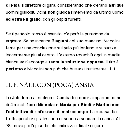
di Pisa
. Il direttore di gara, considerando che c’erano altri due
uomini gialloblù vicini, non giudica l’intervento da ultimo uomo
ed
estrae il giallo
, con gli ospiti furenti.
Se il pericolo rosso è svanito, c’è però la punizione da
arginare. Se ne incarica
Biagioni
col suo mancino. Niccolini
teme per una conclusione sul palo più lontano e si piazza
leggermente più al centro. L’esterno rossoblù oggi in maglia
bianca se n’accorge e
tenta la soluzione opposta
. Il tiro è
perfetto
e Niccolini non può che buttarsi inutilmente:
1-1
.
IL FINALE CON (POCA) ANSIA
Lo Jolo torna a crederci e Gambadori corre ai ripari: in meno
di 4 minuti
fuori Niccolai e Nania per Bindi e Martini con
l’obbiettivo di rinforzare il centrocampo
. La mossa dà i
frutti sperati e i pratesi non riescono a suonare la carica. Al
78’ arriva poi l’episodio che indirizza il finale di gara.