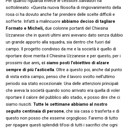
Per quanto riguarda invece le cessioni Salvadori ha
sottolineato: «Questa nuova filosofia di ringiovanimento della
rosa ci ha dovuto anche far prendere delle scelte difficili e
sofferte. Infatti a malincuore
abbiamo deciso di tagliare
Formato e Micheli,
due colonne portanti del Chiesina
Uzzanese che in questi ultimi anni avevano dato senza dubbio
un grande apporto alla squadra, sia dentro che fuori dal
campo. Il progetto condiviso da me e la società è quello di
riportare dove merita il Chiesina Uzzanese e per questo, per i
prossimi due anni
, ci siamo posti l’obiettivo di alzare
sempre di più l’asticella
. Oltre a questo poi, anche dal punto
di vista extra campo, penso che il lavoro svolto nell’ultimo
periodo sia stato eccezionale. Una delle attenzioni principali
che aveva la società quando sono arrivato era quella di voler
riportare il calore del pubblico allo stadio, e posso dire che ci
siamo riusciti.
Tutte le settimane abbiamo al nostro
seguito centinaia di persone
, che sia casa o trasferta e di
questo non posso che esserne orgoglioso. Faremo di tutto
per ripagare questi splendidi tifosi di tutti i sacrifici che ogni