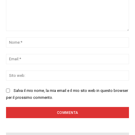
Commenta:
No
Ema
Sit
we
Salva il mio nome, la mia email e il mio sito web in questo browser
per il prossimo commento.