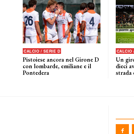
CALCIO / SERIE D
CALCIO 
Pistoiese ancora nel Girone D
Un giro
con lombarde, emiliane e il
dieci a
Pontedera
strada 