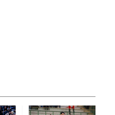
Nome:*
Email:*
Sito
web: