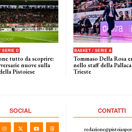
/ SERIE D
BASKET / SERIE A
ne tutto da scoprire:
Tommaso Della Rosa e
vversarie nuove sulla
nello staff della Pallac
della Pistoiese
Trieste
SOCIAL
CONTATTI
redazione@pistoiaspo