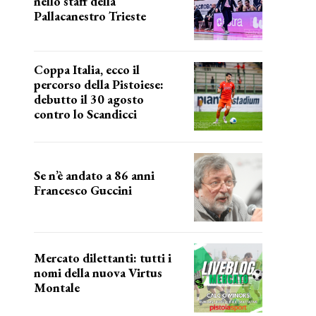
nello staff della
Pallacanestro Trieste
NUOVA AVVENTURA
Coppa Italia, ecco il
percorso della Pistoiese:
debutto il 30 agosto
contro lo Scandicci
prima gara ufficiale
Se n’è andato a 86 anni
Francesco Guccini
Addio "Maestrone"
Mercato dilettanti: tutti i
nomi della nuova Virtus
Montale
la virtus si presenta