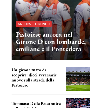
ANCORA IL GIRONE D
Pistoiese ancora nel
Girone D con lombarde,
emiliane e il Pontedera
Un girone tutto da
scoprire: dieci avversarie
nuove sulla strada della
Pistoiese
tra conferme e novità
Tommaso Della Rosa entra