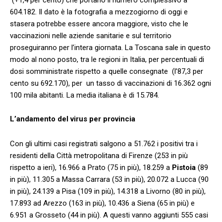
604.182. Il dato è la fotografia a mezzogiorno di oggi e
stasera potrebbe essere ancora maggiore, visto che le
vaccinazioni nelle aziende sanitarie e sul territorio
proseguiranno per l’intera giornata. La Toscana sale in questo
modo al nono posto, tra le regioni in Italia, per percentuali di
dosi somministrate rispetto a quelle consegnate (l’87,3 per
cento su 692.170), per un tasso di vaccinazioni di 16.362 ogni
100 mila abitanti. La media italiana è di 15.784.
L’andamento del virus per provincia
Con gli ultimi casi registrati salgono a 51.762 i positivi tra i
residenti della Città metropolitana di Firenze (253 in più
rispetto a ieri), 16.966 a Prato (75 in più), 18.259 a
Pistoia
(89
in più), 11.305 a Massa Carrara (53 in più), 20.072 a Lucca (90
in più), 24.139 a Pisa (109 in più), 14.318 a Livorno (80 in più),
17.893 ad Arezzo (163 in più), 10.436 a Siena (65 in più) e
6.951 a Grosseto (44 in più). A questi vanno aggiunti 555 casi