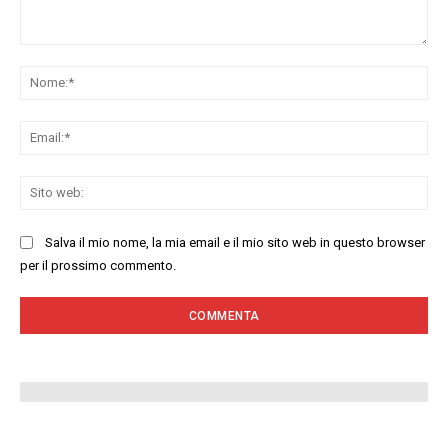
Commenta:
No
Ema
Sit
we
Salva il mio nome, la mia email e il mio sito web in questo browser
per il prossimo commento.