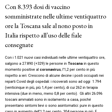
Con 8.393 dosi di vaccino
somministrate nelle ultime ventiquattro
ore la Toscana sale al nono posto in
Italia rispetto all’uso delle fiale
consegnate
Con i 1.021 nuovi casi individuati nelle ultime ventiquattro ore,
salgono a 27.890 (+329) le persone in
Toscana
in questo
momento positive al
coronavirus
, l’1,2 per cento in più
rispetto a ieri. Crescono di alcune decine i posti occupati nei
reparti Covid degli ospedali: i ricoverati sono ad oggi 1.794
(venticinque in più, più 1,4 per cento), di cui 262 in terapia
intensiva (due in meno, meno 0,8 per cento). Gli altri 26.096
toscani ammalati sono in isolamento a casa, poiché
presentano sintomi lievi o sono asintomatici: pure in questo
caso in aumento dell’1,2 per cento, 304 persone in più. E