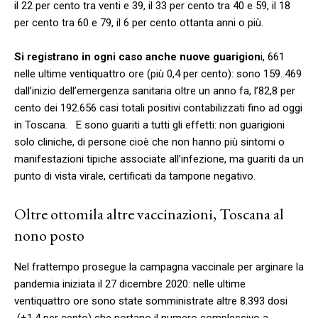
il 22 per cento tra venti e 39, il 33 per cento tra 40 e 59, il 18
per cento tra 60 e 79, il 6 per cento ottanta anni o più.
Si registrano in ogni caso anche nuove guarigion
i, 661
nelle ultime ventiquattro ore (più 0,4 per cento): sono 159..469
dall’inizio dell’emergenza sanitaria oltre un anno fa, l’82,8 per
cento dei 192.656 casi totali positivi contabilizzati fino ad oggi
in Toscana. E sono guariti a tutti gli effetti: non guarigioni
solo cliniche, di persone cioè che non hanno più sintomi o
manifestazioni tipiche associate all’infezione, ma guariti da un
punto di vista virale, certificati da tampone negativo.
Oltre ottomila altre vaccinazioni, Toscana al
nono posto
Nel frattempo prosegue la campagna vaccinale per arginare la
pandemia iniziata il 27 dicembre 2020: nelle ultime
ventiquattro ore sono state somministrate altre 8.393 dosi
(+1,4 per cento) che portano il numero complessivo a