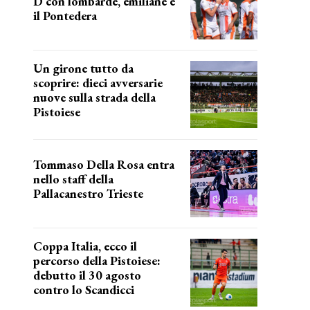
D con lombarde, emiliane e
il Pontedera
ancora il girone d
Un girone tutto da
scoprire: dieci avversarie
nuove sulla strada della
Pistoiese
tra conferme e novità
Tommaso Della Rosa entra
nello staff della
Pallacanestro Trieste
NUOVA AVVENTURA
Coppa Italia, ecco il
percorso della Pistoiese:
debutto il 30 agosto
contro lo Scandicci
prima gara ufficiale