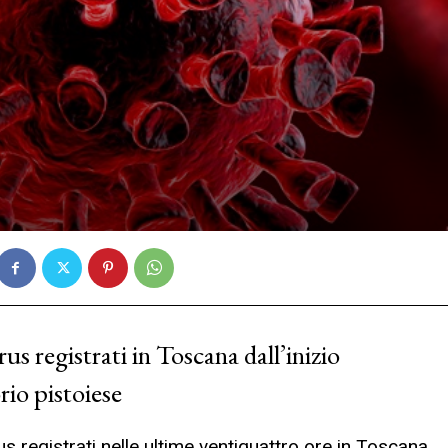
rus registrati in Toscana dall’inizio
rio pistoiese
irus registrati nelle ultime ventiquattro ore in Toscana,