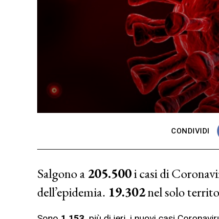
CONDIVIDI
Salgono a
205.500
i casi di Coronavi
dell’epidemia.
19.302
nel solo territo
Sono
1.153
, più di ieri, i nuovi casi Coronav