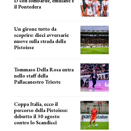
D con lombarde, emiliane e
il Pontedera
ancora il girone d
Un girone tutto da
scoprire: dieci avversarie
nuove sulla strada della
Pistoiese
tra conferme e novità
Tommaso Della Rosa entra
nello staff della
Pallacanestro Trieste
NUOVA AVVENTURA
Coppa Italia, ecco il
percorso della Pistoiese:
debutto il 30 agosto
contro lo Scandicci
prima gara ufficiale