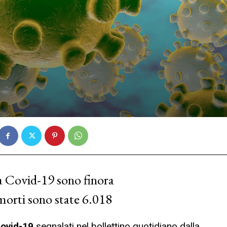
da Covid-19 sono finora
 morti sono state 6.018
ovid-19
segnalati nel bollettino quotidiano dalla