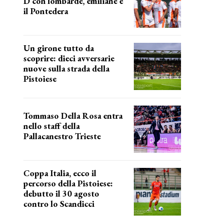
D con lombarde, emiliane e
il Pontedera
ancora il girone d
Un girone tutto da
scoprire: dieci avversarie
nuove sulla strada della
Pistoiese
tra conferme e novità
Tommaso Della Rosa entra
nello staff della
Pallacanestro Trieste
NUOVA AVVENTURA
Coppa Italia, ecco il
percorso della Pistoiese:
debutto il 30 agosto
contro lo Scandicci
prima gara ufficiale