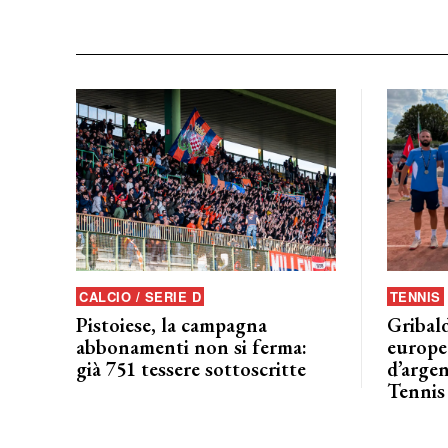
CALCIO / SERIE D
TENNIS
Pistoiese, la campagna
Gribald
abbonamenti non si ferma:
europeo
già 751 tessere sottoscritte
d’argen
Tennis