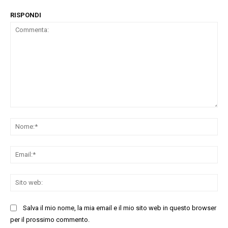
RISPONDI
Commenta:
No
Ema
Sit
we
Salva il mio nome, la mia email e il mio sito web in questo browser
per il prossimo commento.