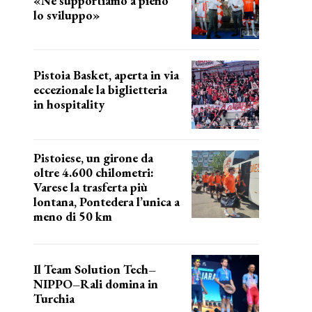
«Ne supportiamo a pieno
lo sviluppo»
La posizione del sindaco
Pistoia Basket, aperta in via
eccezionale la biglietteria
in hospitality
Grande richiesta
Pistoiese, un girone da
oltre 4.600 chilometri:
Varese la trasferta più
lontana, Pontedera l’unica a
meno di 50 km
le distanze da percorrere
Il Team Solution Tech–
NIPPO–Rali domina in
Turchia
ottimi risultati