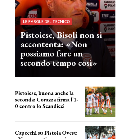
LE PAROLE DEL TECNICO
Pistoiese, Bisoli non si
accontenta: «Non
possiamo fare un
secondo tempo così»
Pistoiese, buona anche la
seconda: Corazza firma l’1-
0 contro lo Scandicci
secondo test stagionale
Capecchi su Pistoia Ovest: