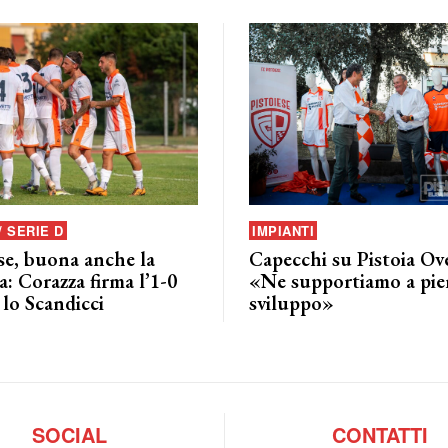
/ SERIE D
IMPIANTI
se, buona anche la
Capecchi su Pistoia Ov
: Corazza firma l’1-0
«Ne supportiamo a pie
lo Scandicci
sviluppo»
SOCIAL
CONTATTI