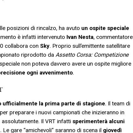
le posizioni di rincalzo, ha avuto
un ospite speciale
mmento è infatti intervenuto
Ivan Nesta
, commentatore
20 collabora con
Sky
. Proprio sull’emittente satellitare
ampionato riprodotto da
Assetto Corsa: Competizione
 speciale non poteva davvero avere un ospite migliore
precisione ogni avvenimento
.
T
o ufficialmente la prima parte di stagione
. Il team di
er preparare i nuovi campionati che inizieranno in
à assolutamente. Il VRT infatti
sperimenterà alcuni
e
. Le gare “amichevoli” saranno di scena il
giovedì