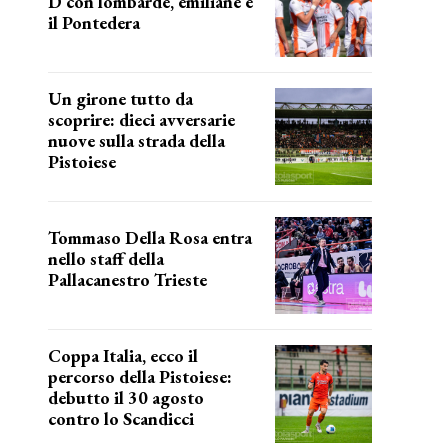
D con lombarde, emiliane e
il Pontedera
ancora il girone d
Un girone tutto da
scoprire: dieci avversarie
nuove sulla strada della
Pistoiese
tra conferme e novità
Tommaso Della Rosa entra
nello staff della
Pallacanestro Trieste
NUOVA AVVENTURA
Coppa Italia, ecco il
percorso della Pistoiese:
debutto il 30 agosto
contro lo Scandicci
prima gara ufficiale