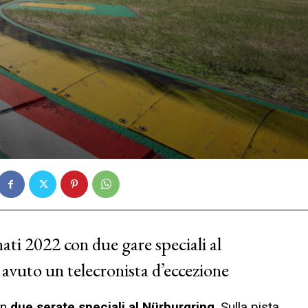
ati 2022 con due gare speciali al
avuto un telecronista d’eccezione
on
due serate speciali al Nürburgring
. Sulla pista