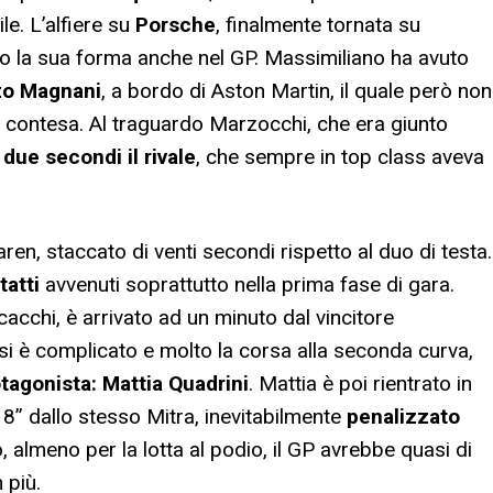
ile. L’alfiere su
Porsche
, finalmente tornata su
to la sua forma anche nel GP. Massimiliano ha avuto
zo Magnani
, a bordo di Aston Martin, il quale però non
la contesa. Al traguardo Marzocchi, che era giunto
due secondi il rivale
, che sempre in top class aveva
en, staccato di venti secondi rispetto al duo di testa.
tatti
avvenuti soprattutto nella prima fase di gara.
scacchi, è arrivato ad un minuto dal vincitore
e si è complicato e molto la corsa alla seconda curva,
otagonista: Mattia Quadrini
. Mattia è poi rientrato in
8” dallo stesso Mitra, inevitabilmente
penalizzato
, almeno per la lotta al podio, il GP avrebbe quasi di
 più.