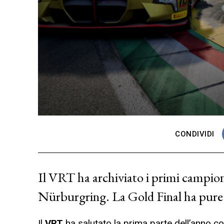
CONDIVIDI
Il VRT ha archiviato i primi campion
Nürburgring. La Gold Final ha pure 
Il
VRT
ha salutato la prima parte dell’anno c