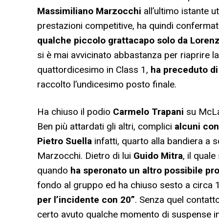
Massimiliano Marzocchi
all’ultimo istante ut
prestazioni competitive, ha quindi conferma
qualche piccolo grattacapo solo da Loren
si è mai avvicinato abbastanza per riaprire 
quattordicesimo in Class 1,
ha preceduto di 
raccolto l’undicesimo posto finale.
Ha chiuso il podio
Carmelo Trapani
su McLar
Ben più attardati gli altri, complici
alcuni con
Pietro Suella
infatti, quarto alla bandiera a 
Marzocchi. Dietro di lui
Guido Mitra
, il qual
quando
ha speronato un altro possibile pr
fondo al gruppo ed ha chiuso sesto a circa 1
per l’incidente con 20”
. Senza quel contatto
certo avuto qualche momento di suspense in