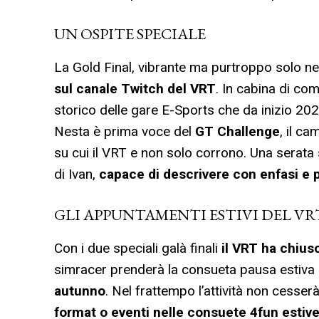
UN OSPITE SPECIALE
La Gold Final, vibrante ma purtroppo solo nel
sul canale Twitch del VRT
. In cabina di co
storico delle gare E-Sports che da inizio 20
Nesta è prima voce del
GT Challenge
, il c
su cui il VRT e non solo corrono. Una serata
di Ivan,
capace di descrivere con enfasi e 
GLI APPUNTAMENTI ESTIVI DEL VR
Con i due speciali galà finali
il VRT ha chius
simracer prenderà la consueta pausa estiva p
autunno
. Nel frattempo l’attività non cesser
format o eventi nelle consuete 4fun estiv