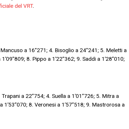
ficiale del VRT
.
. Mancuso a 16”271; 4. Bisoglio a 24”241; 5. Meletti a
 1’09”809; 8. Pippo a 1’22”362; 9. Saddi a 1’28”010;
 Trapani a 22”754; 4. Suella a 1’01”726; 5. Mitra a
e a 1’53”070; 8. Veronesi a 1’57”518; 9. Mastrorosa a