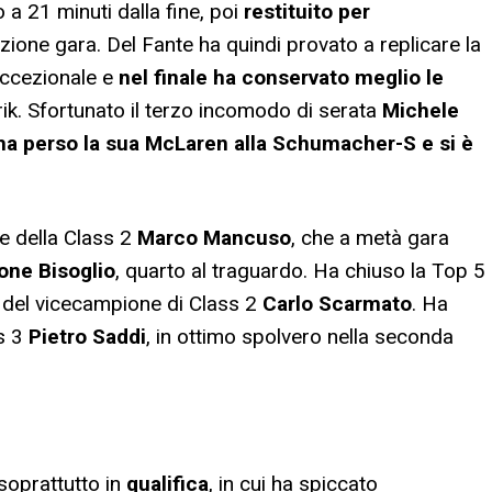
a 21 minuti dalla fine, poi
restituito per
ezione gara. Del Fante ha quindi provato a replicare la
eccezionale e
nel finale ha conservato meglio le
rik. Sfortunato il terzo incomodo di serata
Michele
ha perso la sua McLaren alla Schumacher-S e si è
ne della Class 2
Marco Mancuso
, che a metà gara
one Bisoglio
, quarto al traguardo. Ha chiuso la Top 5
hi del vicecampione di Class 2
Carlo Scarmato
. Ha
ss 3
Pietro Saddi
, in ottimo spolvero nella seconda
 soprattutto in
qualifica
, in cui ha spiccato