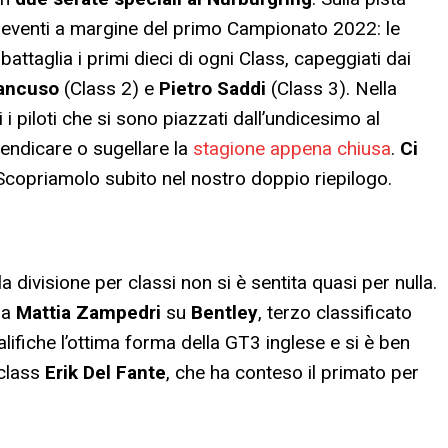
ue eventi a margine del primo Campionato 2022: le
 battaglia i primi dieci di ogni Class, capeggiati dai
ancuso
(Class 2) e
Pietro Saddi
(Class 3). Nella
 i piloti che si sono piazzati dall’undicesimo al
endicare o sugellare la
stagione appena chiusa
.
Ci
Scopriamolo subito nel nostro doppio riepilogo.
la divisione per classi non si è sentita quasi per nulla.
 a
Mattia Zampedri
su
Bentley
, terzo classificato
alifiche l’ottima forma della GT3 inglese e si è ben
 class
Erik Del Fante
, che ha conteso il primato per