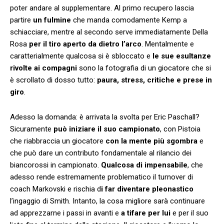
poter andare al supplementare. Al primo recupero lascia
partire
un fulmine
che manda comodamente Kemp a
schiacciare, mentre al secondo serve immediatamente Della
Rosa
per il tiro aperto da dietro l’arco
. Mentalmente e
caratterialmente qualcosa si è sbloccato e
le sue esultanze
rivolte ai compagni
sono la fotografia di un giocatore che si
è scrollato di dosso tutto:
paura, stress, critiche e prese in
giro
.
Adesso la domanda: è arrivata la svolta per Eric Paschall?
Sicuramente
può iniziare il suo campionato
, con Pistoia
che riabbraccia un giocatore
con la mente più sgombra
e
che può dare un contributo fondamentale al rilancio dei
biancorossi in campionato.
Qualcosa di impensabile
, che
adesso rende estremamente problematico il turnover di
coach Markovski e rischia d
i far diventare pleonastico
l’ingaggio di Smith. Intanto, la cosa migliore sarà continuare
ad apprezzarne i passi in avanti e
a tifare per lui
e per il suo