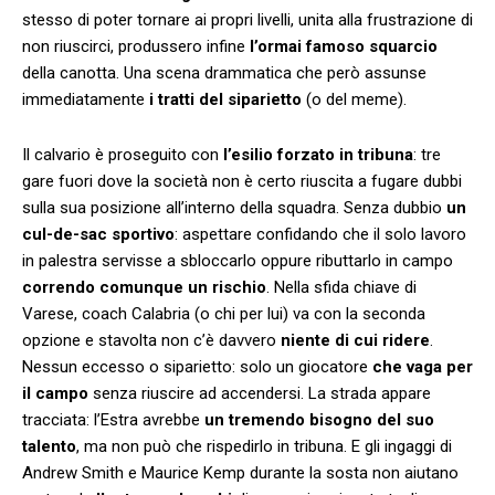
stesso di poter tornare ai propri livelli, unita alla frustrazione di
non riuscirci, produssero infine
l’ormai famoso squarcio
della canotta. Una scena drammatica che però assunse
immediatamente
i tratti del siparietto
(o del meme).
Il calvario è proseguito con
l’esilio forzato in tribuna
: tre
gare fuori dove la società non è certo riuscita a fugare dubbi
sulla sua posizione all’interno della squadra. Senza dubbio
un
cul-de-sac sportivo
: aspettare confidando che il solo lavoro
in palestra servisse a sbloccarlo oppure ributtarlo in campo
correndo comunque un rischio
. Nella sfida chiave di
Varese, coach Calabria (o chi per lui) va con la seconda
opzione e stavolta non c’è davvero
niente di cui ridere
.
Nessun eccesso o siparietto: solo un giocatore
che vaga per
il campo
senza riuscire ad accendersi. La strada appare
tracciata: l’Estra avrebbe
un tremendo bisogno del suo
talento
, ma non può che rispedirlo in tribuna. E gli ingaggi di
Andrew Smith e Maurice Kemp durante la sosta non aiutano