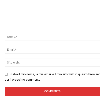
Commenta:
No
Ema
Sit
we
Salva il mio nome, la mia email e il mio sito web in questo browser
per il prossimo commento.