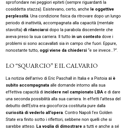
sprofondare nei peggiori epiteti (sempre riguardanti la
cosiddetta stazza). Esistevano, certo, anche
le oggettive
perplessità
. Una condizione fisica da ritrovare dopo un lungo
periodo di inattività, accompagnata alla capacità (mentale
stavolta)
di rilanciarsi
dopo la parabola discendente che
aveva preso la sua carriera. Il tutto
in un contesto
dove i
problemi si sono accavallati sia in campo che fuori. Eppure,
nonostante tutto,
oggi viene da chiedersi
“e se invece…?”.
LO “SQUARCIO” E IL CALVARIO
La notizia dell’arrivo di Eric Paschall in Italia e a Pistoia
si è
subito accompagnata
alle domande intorno alla sua
effettiva capacità di
incidere nel campionato LBA
e di dare
una seconda possibilità alla sua carriera. In effetti l’attesa del
debutto dell’Estra era giocoforza costituita pure dalla
curiosità di vederlo all’opera
. Contro Napoli l’ex Golden
State era finito sotto i riflettori, sebbene non quelli che si
sarebbe atteso.
La voglia di dimostrare
a tutti e anche a sé