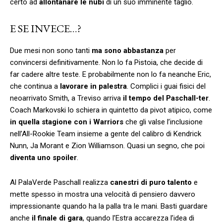
certo ad
allontanare le nubi
di un suo imminente taglio.
E SE INVECE…?
Due mesi non sono tanti
ma sono abbastanza
per
convincersi definitivamente. Non lo fa Pistoia, che decide di
far cadere altre teste. E probabilmente non lo fa neanche Eric,
che continua a
lavorare in palestra
. Complici i guai fisici del
neoarrivato Smith, a Treviso arriva
il tempo del Paschall-ter
.
Coach Markovski lo schiera in quintetto da pivot atipico, come
in quella stagione con i Warriors
che gli valse l’inclusione
nell’All-Rookie Team insieme a gente del calibro di Kendrick
Nunn, Ja Morant e Zion Williamson. Quasi un segno, che poi
diventa uno spoiler
.
Al PalaVerde Paschall realizza
canestri di puro talento
e
mette spesso in mostra una velocità di pensiero davvero
impressionante quando ha la palla tra le mani. Basti guardare
anche
il finale di gara
, quando l’Estra accarezza l’idea di