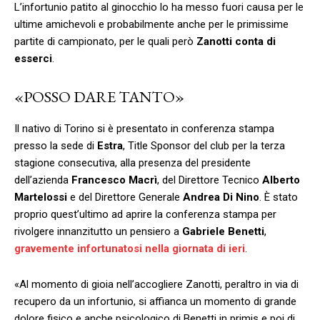
L’infortunio patito al ginocchio lo ha messo fuori causa per le
ultime amichevoli e probabilmente anche per le primissime
partite di campionato, per le quali però
Zanotti
conta
di
esserci
.
«POSSO DARE TANTO»
Il nativo di Torino si è presentato in conferenza stampa
presso la sede di
Estra
, Title Sponsor del club per la terza
stagione consecutiva, alla presenza del presidente
dell’azienda
Francesco
Macrì
, del Direttore Tecnico
Alberto
Martelossi
e del Direttore Generale
Andrea
Di
Nino
. È stato
proprio quest’ultimo ad aprire la conferenza stampa per
rivolgere innanzitutto un pensiero a
Gabriele
Benetti
,
gravemente infortunatosi nella giornata di ieri
.
«Al momento di gioia nell’accogliere Zanotti, peraltro in via di
recupero da un infortunio, si affianca un momento di grande
dolore fisico e anche psicologico di Benetti in primis e poi di