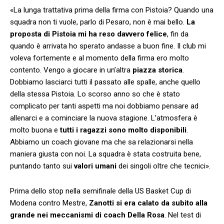
«La lunga trattativa prima della firma con Pistoia? Quando una
squadra non ti vuole, parlo di Pesaro, non è mai bello.
La
proposta di Pistoia mi ha reso davvero felice
, fin da
quando è arrivata ho sperato andasse a buon fine. Il club mi
voleva fortemente e al momento della firma ero molto
contento. Vengo a giocare in un’altra
piazza
storica
.
Dobbiamo lasciarci tutti il passato alle spalle, anche quello
della stessa Pistoia. Lo scorso anno so che è stato
complicato per tanti aspetti ma noi dobbiamo pensare ad
allenarci e a cominciare la nuova stagione. L’atmosfera è
molto buona e
tutti i ragazzi sono molto disponibili
.
Abbiamo un coach giovane ma che sa relazionarsi nella
maniera giusta con noi. La squadra è stata costruita bene,
puntando tanto sui
valori
umani
dei singoli oltre che tecnici».
Prima dello stop nella semifinale della US Basket Cup di
Modena contro Mestre,
Zanotti si era calato da subito alla
grande nei meccanismi di coach Della Rosa
. Nel test di