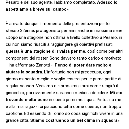
Pesaro e del suo agente, l’abbiamo completato.
Adesso lo
aspettiamo a breve sul campo
».
È arrivato dunque il momento delle presentazioni per lo
stesso 32enne, protagonista per anni anche in massima serie.
«Dopo una stagione non ottima a livello collettivo a Pesaro, in
cui non siamo riusciti a raggiungere gli obiettivi prefissati,
questa è una stagione di rivalsa per me
, così come per altri
componenti del roster. Sono davvero tanto carico e motivato
– ha affermato Zanotti -.
Penso di poter dare molto e
aiutare la squadra
. L’infortunio non mi preoccupa, ogni
giorno mi sento meglio e voglio esserci per le prime partite di
regular season. Vediamo nei prossimi giorni come reagirà il
ginocchio, poi ovviamente saranno i medici a decidere.
Mi sto
trovando molto bene
in questi primi mesi qui a Pistoia, a me
e alla mia ragazzi ci piacciono città come queste, non troppo
caotiche. Ed essendo di Torino so cosa significhi vivere in una
grande città.
Stiamo costruendo un bel clima in squadra
».