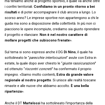
ma teniamo anche al progetto sportivo, il quale va anche oltre
i confini territoriali.
Confidiamo in un pronto ritorno a bei
risultati
e di poter accompagnare il club ancora a lungo. Lo
scorso anno? Le imprese sportive non appartengono a chi le
guida ma sono a disposizione della collettività. In più non ci
piacciono le opere incompiute, crediamo sia giusto riprendere
il progetto e rilanciare.
Non è nel nostro carattere di
mollare progetti che subiscono frenate
».
Sul tema si sono espressi anche il DG
Di Nino
, il quale ha
sottolineato le “
parecchie interlocuzioni
” avute con Estra in
estate, la quale dopo aver chiesto le “
giuste rassicurazioni
”
ed ottenuto “
riscontri concreti
” ha confermato il proprio
impegno. «Siamo molto contenti,
Estra dà grande valore
regionale al nostro progetto
. Si unisce alle realtà toscane
rimaste e alle nuove che abbiamo accolto.
È una bella
ripartenza
».
Anche il DT
Martelossi
ha sottolineato l’importanza della