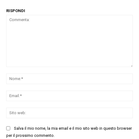
RISPONDI
Commenta:
No
Ema
Sit
we
Salva il mio nome, la mia email e il mio sito web in questo browser
per il prossimo commento.