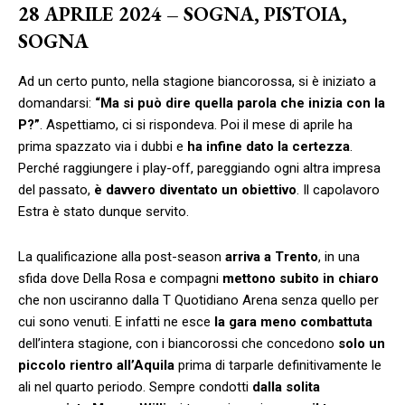
28 APRILE 2024 – SOGNA, PISTOIA,
SOGNA
Ad un certo punto, nella stagione biancorossa, si è iniziato a
domandarsi:
“Ma si può dire quella parola che inizia con la
P?”
. Aspettiamo, ci si rispondeva. Poi il mese di aprile ha
prima spazzato via i dubbi e
ha infine dato la certezza
.
Perché raggiungere i play-off, pareggiando ogni altra impresa
del passato,
è davvero diventato un obiettivo
. Il capolavoro
Estra è stato dunque servito.
La qualificazione alla post-season
arriva a Trento
, in una
sfida dove Della Rosa e compagni
mettono subito in chiaro
che non usciranno dalla T Quotidiano Arena senza quello per
cui sono venuti. E infatti ne esce
la gara meno combattuta
dell’intera stagione, con i biancorossi che concedono
solo un
piccolo rientro all’Aquila
prima di tarparle definitivamente le
ali nel quarto periodo. Sempre condotti
dalla solita