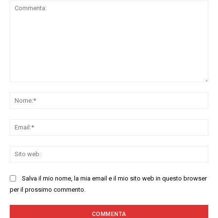
Commenta:
No
Ema
Sit
we
Salva il mio nome, la mia email e il mio sito web in questo browser
per il prossimo commento.