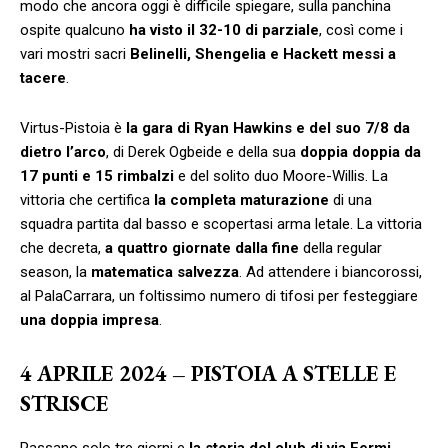
modo che ancora oggi è difficile spiegare, sulla panchina
ospite qualcuno
ha visto il 32-10 di parziale
, così come i
vari mostri sacri
Belinelli, Shengelia e Hackett messi a
tacere
.
Virtus-Pistoia è
la gara di Ryan Hawkins e del suo 7/8 da
dietro l’arco
, di Derek Ogbeide e della sua
doppia doppia da
17 punti e 15 rimbalzi
e del solito duo Moore-Willis. La
vittoria che certifica
la completa maturazione
di una
squadra partita dal basso e scopertasi arma letale. La vittoria
che decreta,
a quattro giornate dalla fine
della regular
season, la
matematica salvezza
. Ad attendere i biancorossi,
al PalaCarrara, un foltissimo numero di tifosi per festeggiare
una doppia impresa
.
4 APRILE 2024 – PISTOIA A STELLE E
STRISCE
Passano solo tre giorni e
la storia del club di via Fermi