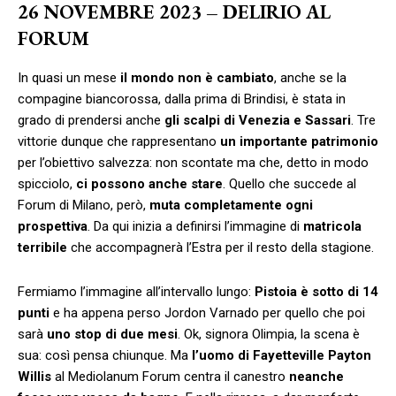
26 NOVEMBRE 2023 – DELIRIO AL
FORUM
In quasi un mese
il mondo non è cambiato
, anche se la
compagine biancorossa, dalla prima di Brindisi, è stata in
grado di prendersi anche
gli scalpi di Venezia e Sassari
. Tre
vittorie dunque che rappresentano
un importante patrimonio
per l’obiettivo salvezza: non scontate ma che, detto in modo
spicciolo,
ci possono anche stare
. Quello che succede al
Forum di Milano, però,
muta completamente ogni
prospettiva
. Da qui inizia a definirsi l’immagine di
matricola
terribile
che accompagnerà l’Estra per il resto della stagione.
Fermiamo l’immagine all’intervallo lungo:
Pistoia è sotto di 14
punti
e ha appena perso Jordon Varnado per quello che poi
sarà
uno stop di due mesi
. Ok, signora Olimpia, la scena è
sua: così pensa chiunque. Ma
l’uomo di Fayetteville Payton
Willis
al Mediolanum Forum centra il canestro
neanche