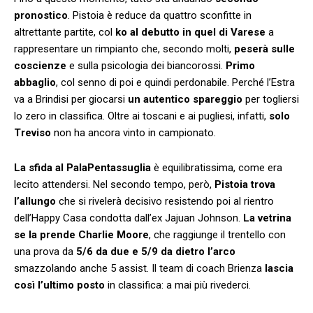
pronostico
. Pistoia è reduce da quattro sconfitte in
altrettante partite, col
ko al debutto in quel di Varese
a
rappresentare un rimpianto che, secondo molti,
peserà sulle
coscienze
e sulla psicologia dei biancorossi.
Primo
abbaglio
, col senno di poi e quindi perdonabile. Perché l’Estra
va a Brindisi per giocarsi
un autentico spareggio
per togliersi
lo zero in classifica. Oltre ai toscani e ai pugliesi, infatti,
solo
Treviso
non ha ancora vinto in campionato.
La sfida al PalaPentassuglia
è equilibratissima, come era
lecito attendersi. Nel secondo tempo, però,
Pistoia trova
l’allungo
che si rivelerà decisivo resistendo poi al rientro
dell’Happy Casa condotta dall’ex Jajuan Johnson.
La vetrina
se la prende Charlie Moore
, che raggiunge il trentello con
una prova da
5/6 da due e 5/9 da dietro l’arco
smazzolando anche 5 assist. Il team di coach Brienza
lascia
così l’ultimo posto
in classifica: a mai più rivederci.