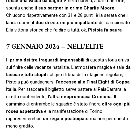
fosse una vasca da bagno
. E nella ripresa, a dar manforte,
spunta anche
il suo partner in crime Charlie Moore
.
Chiudono rispettivamente con 31 e 28 punti: è la serata che li
lancia come
il duo di esterni più impattante
del campionato.
È la vittoria storica che fa dire a tutti: ok,
Pistoia fa paura
.
7 GENNAIO 2024 – NELL’ELITE
Il primo dei tre traguardi impensabili
di questa storia arriva
sul finire delle vacanze natalizie. L’atmosfera magica è tale
da
lasciare tutti stupiti
: al giro di boa della stagione regolare,
Pistoia può guadagnarsi
l’accesso alle Final Eight di Coppa
Italia
. Per staccare il biglietto serve battere al PalaCarrara la
diretta contendente,
l’altra neopromossa Cremona
. Il
cammino di entrambe le squadre è stato finora
oltre ogni più
rosea aspettativa
e la manifestazione di Torino
rappresenterebbe
un regalo posticipato
ma non per questo
meno gradito.