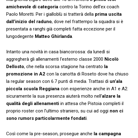
amichevole di categoria
contro la Torino dell’ex coach
Paolo Moretti. Per i gialloblù si tratterà della
prima uscita
dall’inizio del raduno
, dove nel frattempo la squadra si è
presentata a ranghi già completi fatta eccezione per il
lungodegente
Matteo Ghirlanda
.
Intanto una novità in casa biancorossa: da lunedì si
aggregherà gli allenamenti l’esterno classe 2000
Nicolò
Dellosto
, che nella scorsa stagione ha centrato
la
promozione in A2
con la canotta di Roseto dove ha chiuso
la regular season con 6.7 punti di media. Trattasi di
un’ala
piccola scuola Reggiana
con esperienze anche in A1 e A2:
sicuramente la sua presenza aiuterà molto nell’
alzare la
qualità degli allenamenti
in attesa che Pistoia completi il
proprio roster con l’ultimo straniero, su cui ad oggi
non ci
sono rumors particolarmente fondati
.
Così come la pre-season, prosegue anche
la campagna