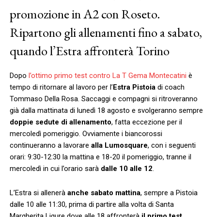
promozione in A2 con Roseto.
Ripartono gli allenamenti fino a sabato,
quando l’Estra affronterà Torino
Dopo
l’ottimo primo test contro La T Gema Montecatini
è
tempo di ritornare al lavoro per l’
Estra Pistoia
di coach
Tommaso Della Rosa. Saccaggi e compagni si ritroveranno
già dalla mattinata di lunedì 18 agosto e svolgeranno sempre
doppie sedute di allenamento
, fatta eccezione per il
mercoledì pomeriggio. Ovviamente i biancorossi
continueranno a lavorare
alla Lumosquare
, con i seguenti
orari: 9:30-12:30 la mattina e 18-20 il pomeriggio, tranne il
mercoledì in cui l’orario sarà
dalle 10 alle 12
.
L’Estra si allenerà
anche sabato mattina
, sempre a Pistoia
dalle 10 alle 11:30, prima di partire alla volta di Santa
Margherita Ligure dove alle 18 affronterà
il primo test