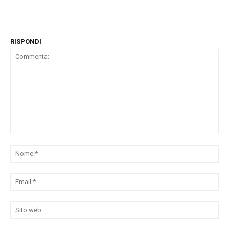
RISPONDI
Commenta:
No
Ema
Sit
we