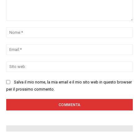
Commenta:
No
Ema
Sit
we
Salva il mio nome, la mia email e il mio sito web in questo browser
per il prossimo commento.