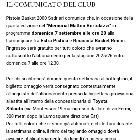
IL COMUNICATO DEL CLUB
Pistoia Basket 2000 Ssdr arl comunica che, in occasione della
quarta edizione del
“Memorial Matteo Bertolazzi”
in
programma
domenica 7 settembre alle ore 20
alla
Lumosquare fra
Estra Pistoia
e
Rinascita Basket Rimini
,
l’ingresso sarà gratuito per tutti coloro che avranno
sottoscritto l’abbonamento per la stagione 2025/26 entro
domenica 7 alle ore 12.30.
Per chi si abbonerà durante questa settimana al botteghino, il
biglietto omaggio verrà consegnato contestualmente
all’acquisto dell’abbonamento presso la biglietteria provvisoria
allestita all’interno della concessionaria di
Toyota
Stilauto
(via Montessori 19 ma ingresso dal lato di via Fermi,
300 metri dopo la Lumosquare direzione Est).
Per tutti coloro che si sono già abbonati, e chi lo farà durante
la settimana online, il ritiro del tagliando omaggio dovrà
avvenire obbligatoriamente: da lunedì (in questa prima