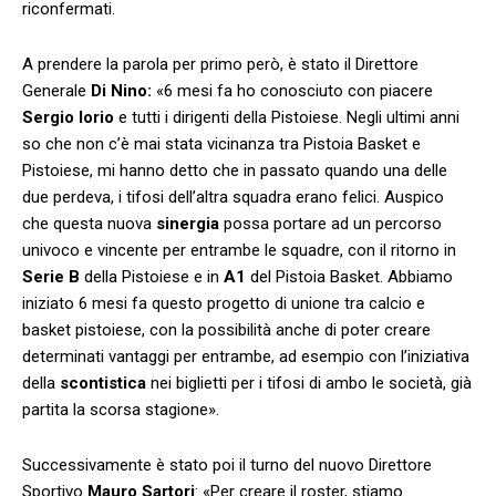
riconfermati.
A prendere la parola per primo però, è stato il Direttore
Generale
Di Nino:
«6 mesi fa ho conosciuto con piacere
Sergio Iorio
e tutti i dirigenti della Pistoiese. Negli ultimi anni
so che non c’è mai stata vicinanza tra Pistoia Basket e
Pistoiese, mi hanno detto che in passato quando una delle
due perdeva, i tifosi dell’altra squadra erano felici. Auspico
che questa nuova
sinergia
possa portare ad un percorso
univoco e vincente per entrambe le squadre, con il ritorno in
Serie B
della Pistoiese e in
A1
del Pistoia Basket. Abbiamo
iniziato 6 mesi fa questo progetto di unione tra calcio e
basket pistoiese, con la possibilità anche di poter creare
determinati vantaggi per entrambe, ad esempio con l’iniziativa
della
scontistica
nei biglietti per i tifosi di ambo le società, già
partita la scorsa stagione».
Successivamente è stato poi il turno del nuovo Direttore
Sportivo
Mauro
Sartori
: «Per creare il roster, stiamo