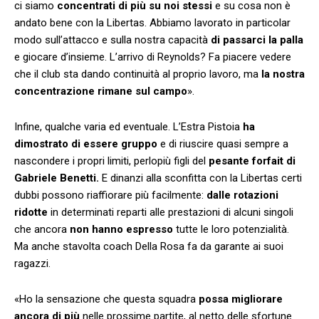
ci siamo
concentrati di più su noi stessi
e su cosa non è
andato bene con la Libertas. Abbiamo lavorato in particolar
modo sull’attacco e sulla nostra capacità
di passarci la palla
e giocare d’insieme. L’arrivo di Reynolds? Fa piacere vedere
che il club sta dando continuità al proprio lavoro, ma
la nostra
concentrazione rimane sul campo
».
Infine, qualche varia ed eventuale. L’Estra Pistoia
ha
dimostrato di essere gruppo
e di riuscire quasi sempre a
nascondere i propri limiti, perlopiù figli del
pesante forfait di
Gabriele Benetti.
E dinanzi alla sconfitta con la Libertas certi
dubbi possono riaffiorare più facilmente:
dalle rotazioni
ridotte
in determinati reparti alle prestazioni di alcuni singoli
che ancora
non hanno espresso
tutte le loro potenzialità.
Ma anche stavolta coach Della Rosa fa da garante ai suoi
ragazzi.
«Ho la sensazione che questa squadra
possa migliorare
ancora di più
nelle prossime partite, al netto delle sfortune