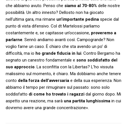
che abbiamo avuto. Penso che
siamo al 70-80%
delle nostre
possibilità. Un altro innesto? Dellosto non ha giocato
nell’ultima gara, ma rimane
un’importante pedina
specie dal
punto di vista difensivo. Col dt Martelossi parliamo
costantemente e, se capitasse un’occasione,
proveremo a
parlarne
. Sennò andiamo avanti così. Campogrande? Non
voglio farne un caso. È chiaro che sta avendo un po’ di
difficoltà, ma io
ho grande fiducia in lui
. Contro Bergamo ha
segnato un canestro fondamentale e
sono soddisfatto del
suo approccio
. La sconfitta con la Libertas? L’ho vissuta
malissimo sul momento, è chiaro. Ma dobbiamo anche tenere
conto
della forza dell’avversaria
e della sua esperienza. Non
abbiamo il tempo per rimuginare sul passato: sono solo
soddisfatto
di come ho trovato i ragazzi
dal giorno dopo. Mi
aspetto una reazione, ma sarà
una partita lunghissima
in cui
dovremo avere una grande concentrazione».