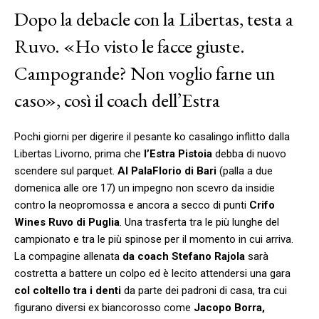
Dopo la debacle con la Libertas, testa a
Ruvo. «Ho visto le facce giuste.
Campogrande? Non voglio farne un
caso», così il coach dell’Estra
Pochi giorni per digerire il pesante ko casalingo inflitto dalla
Libertas Livorno, prima che
l’Estra Pistoia
debba di nuovo
scendere sul parquet.
Al PalaFlorio di Bari
(palla a due
domenica alle ore 17) un impegno non scevro da insidie
contro la neopromossa e ancora a secco di punti
Crifo
Wines Ruvo di Puglia
. Una trasferta tra le più lunghe del
campionato e tra le più spinose per il momento in cui arriva.
La compagine allenata
da coach Stefano Rajola
sarà
costretta a battere un colpo ed è lecito attendersi una gara
col coltello tra i denti
da parte dei padroni di casa, tra cui
figurano diversi ex biancorosso come
Jacopo Borra,