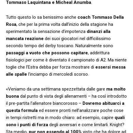
Tommaso Laquintana e Micheal Anumba
.
Tutto questo lo sa benissimo anche
coach Tommaso Della
Rosa
, che per la prima volta dall’inizio della stagione ha
sperimentato la sensazione d’impotenza
dinanzi alla
mancata reazione
dei suoi giocatori nel difficilissimo
secondo tempo del derby toscano. Naturalmente sono
passaggi a vuoto che possono capitare
, addirittura
fisiologici per come è diventato il campionato di A2. Ma niente
toglie che l’Estra debba per forza mostrare di
essersi messa
alle spalle
l’inciampo di mercoledì scorso.
«Veniamo da una settimana spezzettata dalle gare
ma molto
buona
dal punto di vista degli allenamenti – ha così introdotto
il pre-partita l’allenatore biancorosso –
Dovremo abituarci a
questa formula
ed essere pronti nell’analizzare poche cose
in tempi ristretti ma in modo chiaro: ad esempio, capire
quali
sono i punti di forza
degli avversari e come limitarli. Knight?
Sta meglio,
pur non essendo al 100%
visto che ha dolore ad