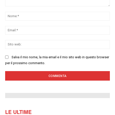
Commenta:
No
Ema
Sit
we
Salva il mio nome, la mia email e il mio sito web in questo browser
per il prossimo commento.
LE ULTIME